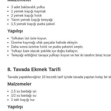
3 adet baklavalık yufka
1 yemek kaşığı kaymak
2 yemek kaşığı fıstık
Yarım yemek kaşığı tereyağı
1,5 yemek kaşığı pudra şekeri
Yapılışı
Yufkaları üst üste koyun.
Üzerine kaymağı ufak parçalar halinde ekleyin.
Daha sonra üzerine fıstık ve pudra şekerini serpin.
Yufkayı kare olacak şekilde içe doğru katlayın.
Tereyağı erittiğiniz tavaya yufkayı koyun ve her iki tarafını biraz kızar
8.
Tavada Ekmek Tarifi
Tavada yapabileceğiniz 10 lezzetli tarif içinde tavada yapılan kolay bi
Malzemeler
1,5 su bardağı un
1/2 su bardağı su
1 tatlı kaşığı tuz
Yapılışı