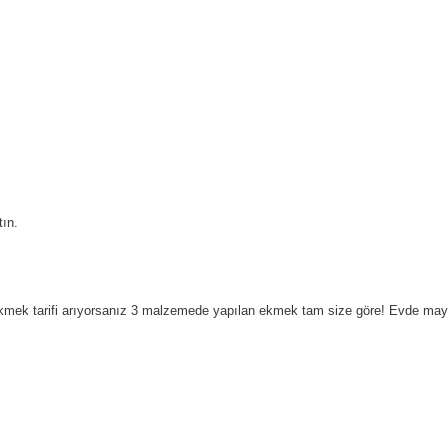
tın.
r ekmek tarifi arıyorsanız 3 malzemede yapılan ekmek tam size göre! Evde maya 