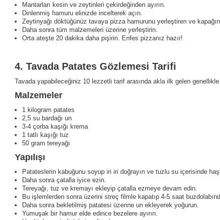
Mantarları kesin ve zeytinleri çekirdeğinden ayırın.
Dinlenmiş hamuru elinizde incelterek açın.
Zeytinyağı döktüğünüz tavaya pizza hamurunu yerleştiren ve kapağını 
Daha sonra tüm malzemeleri üzerine yerleştirin.
Orta ateşte 20 dakika daha pişirin. Enfes pizzanız hazır!
4.
Tavada Patates Gözlemesi Tarifi
Tavada yapabileceğiniz 10 lezzetli tarif arasında akla ilk gelen genellikl
Malzemeler
1 kilogram patates
2,5 su bardağı un
3-4 çorba kaşığı krema
1 tatlı kaşığı tuz
50 gram tereyağı
Yapılışı
Patateslerin kabuğunu soyup iri iri doğrayın ve tuzlu su içerisinde haş
Daha sonra çatalla iyice ezin.
Tereyağı, tuz ve kremayı ekleyip çatalla ezmeye devam edin.
Bu işlemlerden sonra üzerini streç filmle kapatıp 4-5 saat buzdolabınd
Daha sonra bekletilmiş patatesi üzerine un ekleyerek yoğurun.
Yumuşak bir hamur elde edince bezelere ayırın.