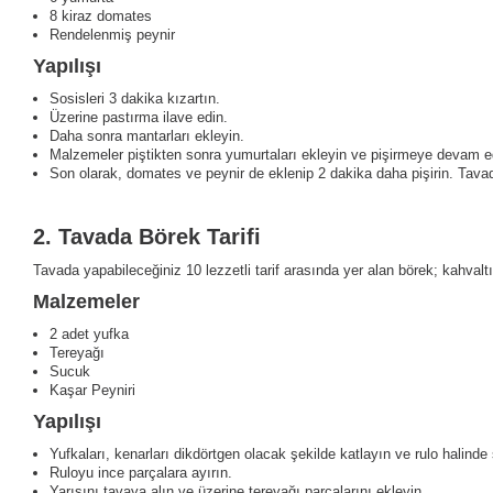
8 kiraz domates
Rendelenmiş peynir
Yapılışı
Sosisleri 3 dakika kızartın.
Üzerine pastırma ilave edin.
Daha sonra mantarları ekleyin.
Malzemeler piştikten sonra yumurtaları ekleyin ve pişirmeye devam e
Son olarak, domates ve peynir de eklenip 2 dakika daha pişirin. Tavada 
2.
Tavada Börek Tarifi
Tavada yapabileceğiniz 10 lezzetli tarif arasında yer alan börek; kahvaltı
Malzemeler
2 adet yufka
Tereyağı
Sucuk
Kaşar Peyniri
Yapılışı
Yufkaları, kenarları dikdörtgen olacak şekilde katlayın ve rulo halinde 
Ruloyu ince parçalara ayırın.
Yarısını tavaya alın ve üzerine tereyağı parçalarını ekleyin.