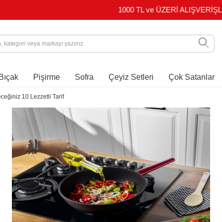
1000 TL ve ÜZERİ ALIŞVERİŞLERDE KARGO ÜCRETSİZ
Bıçak
Pişirme
Sofra
Çeyiz Setleri
Çok Satanlar
eğiniz 10 Lezzetli Tarif