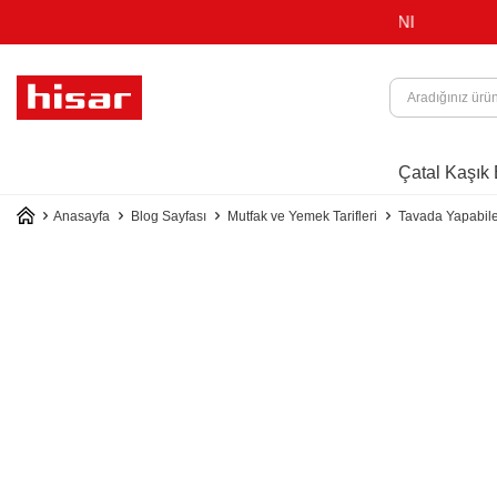
ATINA 4 TAKSİT İMKANI
Çatal Kaşık 
Anasayfa
Blog Sayfası
Mutfak ve Yemek Tarifleri
Tavada Yapabilec