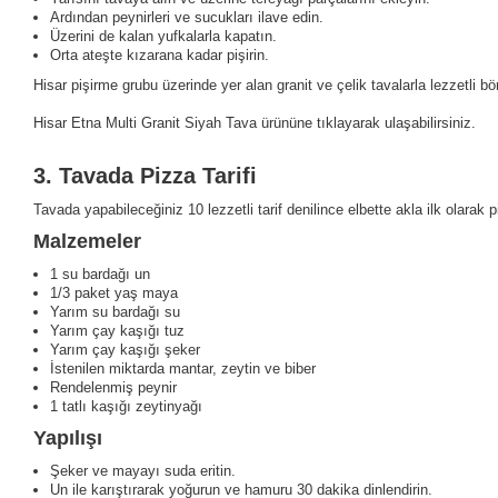
Ardından peynirleri ve sucukları ilave edin.
Üzerini de kalan yufkalarla kapatın.
Orta ateşte kızarana kadar pişirin.
Hisar pişirme grubu üzerinde yer alan granit ve çelik tavalarla lezzetli bör
Hisar Etna Multi Granit Siyah Tava ürününe tıklayarak ulaşabilirsiniz.
3.
Tavada Pizza Tarifi
Tavada yapabileceğiniz 10 lezzetli tarif denilince elbette akla ilk olarak
Malzemeler
1 su bardağı un
1/3 paket yaş maya
Yarım su bardağı su
Yarım çay kaşığı tuz
Yarım çay kaşığı şeker
İstenilen miktarda mantar, zeytin ve biber
Rendelenmiş peynir
1 tatlı kaşığı zeytinyağı
Yapılışı
Şeker ve mayayı suda eritin.
Un ile karıştırarak yoğurun ve hamuru 30 dakika dinlendirin.