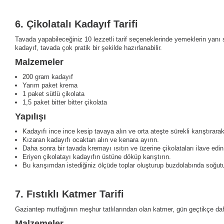
6.
Çikolatalı Kadayıf Tarifi
Tavada yapabileceğiniz 10 lezzetli tarif seçeneklerinde yemeklerin yanı sıra 
kadayıf, tavada çok pratik bir şekilde hazırlanabilir.
Malzemeler
200 gram kadayıf
Yarım paket krema
1 paket sütlü çikolata
1,5 paket bitter bitter çikolata
Yapılışı
Kadayıfı ince ince kesip tavaya alın ve orta ateşte sürekli karıştırarak
Kızaran kadayıfı ocaktan alın ve kenara ayırın.
Daha sonra bir tavada kremayı ısıtın ve üzerine çikolataları ilave edin
Eriyen çikolatayı kadayıfın üstüne döküp karıştırın.
Bu karışımdan istediğiniz ölçüde toplar oluşturup buzdolabında soğut
7.
Fıstıklı Katmer Tarifi
Gaziantep mutfağının meşhur tatlılarından olan katmer, gün geçtikçe daha 
Malzemeler