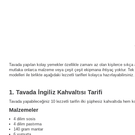
Tavada yapılan kolay yemekler özellikle zamanı az olan kişilerce sıkça 
mutlaka onlarca malzeme veya çeşit çeşit ekipmana ihtiyaç yoktur. Tek ih
modelleri ile birlikte aşağıdaki lezzetli tarifleri kolayca hazırlayabilirsin
1.
Tavada İngiliz Kahvaltısı Tarifi
Tavada yapabileceğiniz 10 lezzetli tarifin ilki şüphesiz kahvaltıda hem ko
Malzemeler
4 dilim sosis
4 dilim pastırma
140 gram mantar
6 yumurta