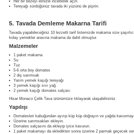
Her bir bezeyi elinizle incelterek açın.
Tereyağı sürdüğünüz tavada iki yüzünü de pişirin.
5.
Tavada Demleme Makarna Tarifi
Tavada yapabileceğiniz 10 lezzetli tarif listemizde makarna size şaşırtıc
kolay yemekler arasına makarna da dahil olmuştur.
Malzemeler
1 paket makarna
Su
Tuz
5-6 orta boy domates
2 diş sarımsak
Yarım yemek kaşığı tereyağı
3 yemek kaşığı sıvı yağ
2 yemek kaşığı domates salçası
Hisar Monaco Çelik Tava ürünümüze tıklayarak ulaşabilirsiniz.
Yapılışı
Domatesleri kabuğundan ayırıp küp küp doğrayın ve yağda kavurmay
Üzerine sarımsakları ekleyin.
Domates salçasını da ekleyip iyice kavurun.
1 paket makarnayı da ekledikten sonra üzerine 2 parmak geçecek sev