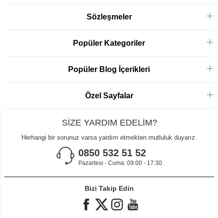
uygulanmaktadır. Uzun senelerdir sektörün parçası olan
firmamız kalitemizden ödün vermeden her kesime ulaşma
Sözleşmeler
çabası ile çalışmaktadır.
Popüler Kategoriler
Popüler Blog İçerikleri
Özel Sayfalar
SİZE YARDIM EDELİM?
Herhangi bir sorunuz varsa yardım etmekten mutluluk duyarız.
0850 532 51 52
Pazartesi - Cuma: 09:00 - 17:30
Bizi Takip Edin