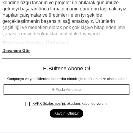
kendine özgü tasarım ve projeler ile anılarak günümüze
gelmeyi başaran öncü firma olmanın gururunu taşımaktayız.
Yapılan çalışmalar ve üretimler ile en iyi şekilde
gerçekleştirmenin başarısını sağlamaktayız. Ürünlerin
çeşitliliği ve modelleri olarak pek çok kişiye hitap edebilme
çabası içerisinde olmaktan mutluluk duyuyoruz.
Pişirme Grubu Ürünleri
Devamını Gör
Mutfakta en çok kullanılan ürünler arasında pişirme grubu yer
almaktadır. Kalitesinden ödün vermeden en iyi şekilde
üretilen ürünler sayesinde yapılan yemeklerinde lezzetleri
E-Bültene Abone Ol
korunarak en doğal hali ile sofraya sunulmaktadır. Ürünlerin
tasarım aşamasından kullanımdaki durumları tek tek
Kampanya ve yeniliklerden haberdar olmak için e-bültenimize abone olun!
düşünülerek tasarlanmaktadır. Günümüzde ki moda renk ve
ihtiyaçlara göre şekil kazanmaktadır. Ürün kullanım kolaylığı
sayesinde mutfakta yapım aşaması kolay geçmekte ve
güvenle hazırlanılmaktadır.
KVKK Sözleşmesi'ni
, okudum, kabul ediyorum.
Pişirme Ürünleri ve Çeşitleri
Kaydını Oluştur
Mutfak pişirme gruplarında ilk akıllara gelen tencere grubu
olsa da aslında pek çok çeşit bulunmaktadır. Pişirme grubu