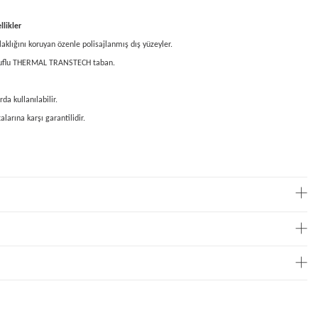
likler
klığını koruyan özenle polisajlanmış dış yüzeyler.
sarruflu THERMAL TRANSTECH taban.
da kullanılabilir.
larına karşı garantilidir.