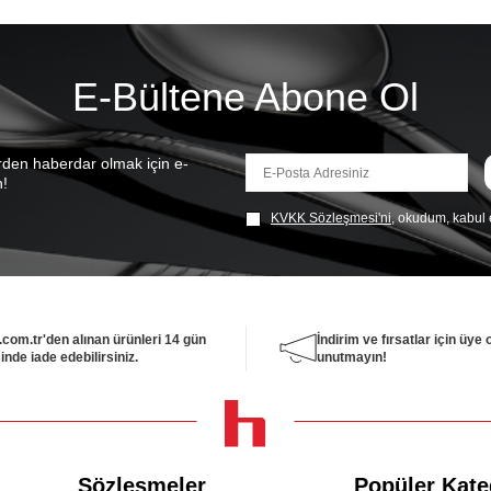
E-Bültene Abone Ol
rden haberdar olmak için e-
n!
KVKK Sözleşmesi'ni
, okudum, kabul
.com.tr'den alınan ürünleri 14 gün
İndirim ve fırsatlar için üye
inde iade edebilirsiniz.
unutmayın!
Sözleşmeler
Popüler Kate