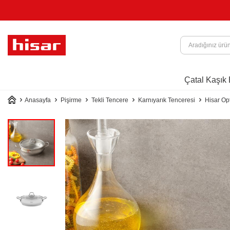
ATINA 4 TAKSİT İMKANI
Çatal Kaşık 
Anasayfa
Pişirme
Tekli Tencere
Karnıyarık Tenceresi
Hisar Op