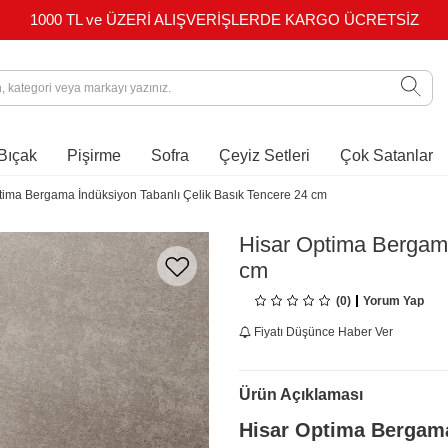
1000 TL ve ÜZERİ ALIŞVERİŞLERDE KARGO ÜCRETSİZ
Bıçak
Pişirme
Sofra
Çeyiz Setleri
Çok Satanlar
tima Bergama İndüksiyon Tabanlı Çelik Basık Tencere 24 cm
Hisar Optima Bergama
cm
(0)
Yorum Yap
Fiyatı Düşünce Haber Ver
Ürün Açıklaması
Hisar Optima Bergama