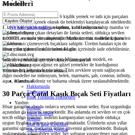
Modelleri
abone olun!
Hisar kalitesi ile harmanlanan 6 kişilik yemek ve tatlı için parçaları
Kaydını Oluştur
bulunan setler, seçenek olarak da beklentiyi karşılayacak niteliktedir.
Düz ve sade şıklık sağlayan optima, zarif tasarıma sahip mamba ve
KVKK Sözleşmesi'ni
, okudum, kabul ediyorum.
alışılmışın dışına çıkan detayları ile famia setleri, oldukça sevilen
modeller arasında yer almaktadır. Markanın tüm modelleri, porselen
1.000 TL ve üzeri tüm alışverişlerinizde ücretsiz teslimat imkanı.
tabaklarınızı çizmeyecek bıçaklara sahiptir. Üretim hataları için de
uzun yıllar garanti imkânı sunmaktadır.
Hisar.com.tr'den alınan ürünleri 14 gün içerisinde iade edebilirsiniz.
Göz alıcı parlaklığı sevenler için Milano parlak modeli, en
İndirim ve fırsatlar için üye olmayı unutmayın!
sevdiklerinize yapacağınız en güzel yemekler ile kurduğunuz
sofranın baş köşesinde olacaktır. Tüm zevklere uyum sağlayacak
Tüm kredi kartlarına taksit imkanı.
diğer modeller ise milenyum, belek, marmaris, şah, contour, infinity,
aqua, orlando, akdeniz ve bahama olmak üzere sıralanabilmektedir.
Kurumsal
Hakkımızda
Tarihçemiz
30 Parça
Çatal Kaşık Bıçak Seti
Fiyatları
Bilgi Toplumu Hizmetleri
Yardım
Hisar garantisi altında onlarca seçenek sunan setler, fiyat uygunluğu
Bloglar
açısından da isteneni vermektedir. Bu anlamda en sevilen ve en çok
İşlem Rehberi
tercih edilen ürünleri, indirim kampanyaları sayesinde oldukça
İletişim
uygun fiyatlara almaya yardımcı olmaktadır. Ürünlerin uzun yıllar
İptal & İade Koşulları
garantisi olması, markanın ürüne güvenini göstermektedir. Bulaşık
Sıkça Sorulan Sorular
makinesinde yıkanabilen setler, her sofranın vazgeçilmez parçaları