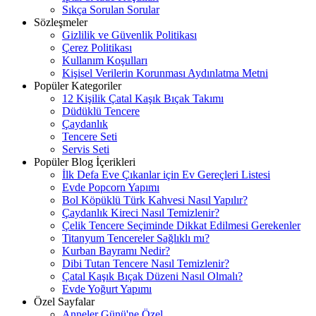
Sıkça Sorulan Sorular
Sözleşmeler
Gizlilik ve Güvenlik Politikası
Çerez Politikası
Kullanım Koşulları
Kişisel Verilerin Korunması Aydınlatma Metni
Popüler Kategoriler
12 Kişilik Çatal Kaşık Bıçak Takımı
Düdüklü Tencere
Çaydanlık
Tencere Seti
Servis Seti
Popüler Blog İçerikleri
İlk Defa Eve Çıkanlar için Ev Gereçleri Listesi
Evde Popcorn Yapımı
Bol Köpüklü Türk Kahvesi Nasıl Yapılır?
Çaydanlık Kireci Nasıl Temizlenir?
Çelik Tencere Seçiminde Dikkat Edilmesi Gerekenler
Titanyum Tencereler Sağlıklı mı?
Kurban Bayramı Nedir?
Dibi Tutan Tencere Nasıl Temizlenir?
Çatal Kaşık Bıçak Düzeni Nasıl Olmalı?
Evde Yoğurt Yapımı
Özel Sayfalar
Anneler Günü'ne Özel