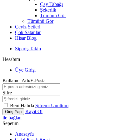
Çay Tabağı
Şekerlik
Tümünü Gör
Tümünü Gör
Çeyiz Setleri
Çok Satanlar
Hisar Blog
Sipariş Takip
Hesabım
Üye Girişi
Kullanıcı Adı/E-Posta
Şifre
Beni Hatırla
Şifremi Unuttum
Kayıt Ol
Giriş Yap
ile bağlan
Sepetim
Anasayfa
Çatal Kaşık Bıçak