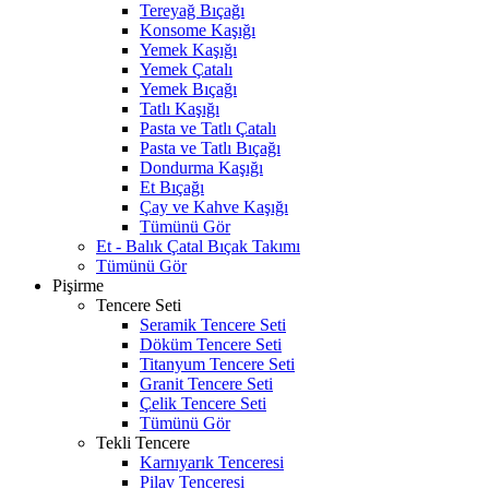
Tereyağ Bıçağı
Konsome Kaşığı
Yemek Kaşığı
Yemek Çatalı
Yemek Bıçağı
Tatlı Kaşığı
Pasta ve Tatlı Çatalı
Pasta ve Tatlı Bıçağı
Dondurma Kaşığı
Et Bıçağı
Çay ve Kahve Kaşığı
Tümünü Gör
Et - Balık Çatal Bıçak Takımı
Tümünü Gör
Pişirme
Tencere Seti
Seramik Tencere Seti
Döküm Tencere Seti
Titanyum Tencere Seti
Granit Tencere Seti
Çelik Tencere Seti
Tümünü Gör
Tekli Tencere
Karnıyarık Tenceresi
Pilav Tenceresi