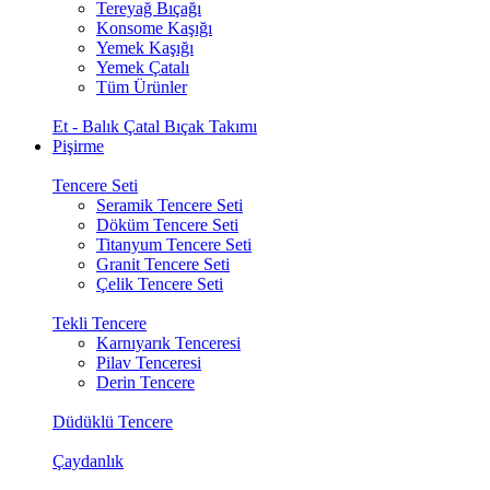
Tereyağ Bıçağı
Konsome Kaşığı
Yemek Kaşığı
Yemek Çatalı
Tüm Ürünler
Et - Balık Çatal Bıçak Takımı
Pişirme
Tencere Seti
Seramik Tencere Seti
Döküm Tencere Seti
Titanyum Tencere Seti
Granit Tencere Seti
Çelik Tencere Seti
Tekli Tencere
Karnıyarık Tenceresi
Pilav Tenceresi
Derin Tencere
Düdüklü Tencere
Çaydanlık