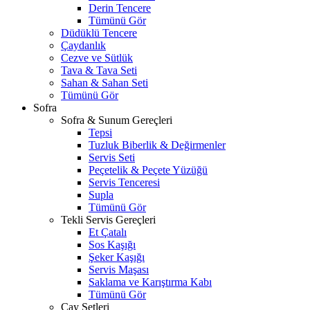
Derin Tencere
Tümünü Gör
Düdüklü Tencere
Çaydanlık
Cezve ve Sütlük
Tava & Tava Seti
Sahan & Sahan Seti
Tümünü Gör
Sofra
Sofra & Sunum Gereçleri
Tepsi
Tuzluk Biberlik & Değirmenler
Servis Seti
Peçetelik & Peçete Yüzüğü
Servis Tenceresi
Supla
Tümünü Gör
Tekli Servis Gereçleri
Et Çatalı
Sos Kaşığı
Şeker Kaşığı
Servis Maşası
Saklama ve Karıştırma Kabı
Tümünü Gör
Çay Setleri