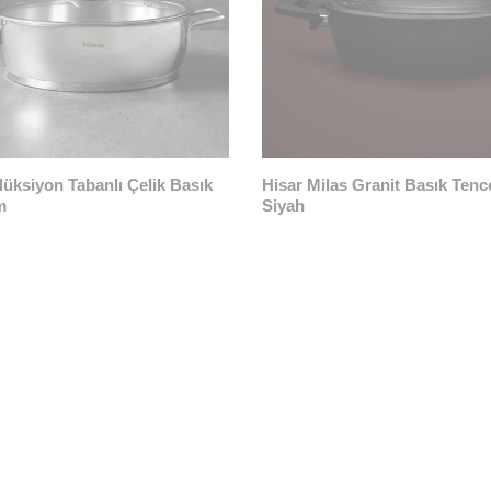
düksiyon Tabanlı Çelik Basık
Hisar Milas Granit Basık Ten
m
Siyah