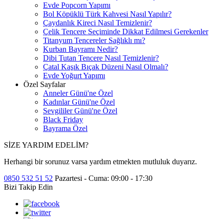
Evde Popcorn Yapımı
Bol Köpüklü Türk Kahvesi Nasıl Yapılır?
Çaydanlık Kireci Nasıl Temizlenir?
Çelik Tencere Seçiminde Dikkat Edilmesi Gerekenler
Titanyum Tencereler Sağlıklı mı?
Kurban Bayramı Nedir?
Dibi Tutan Tencere Nasıl Temizlenir?
Çatal Kaşık Bıçak Düzeni Nasıl Olmalı?
Evde Yoğurt Yapımı
Özel Sayfalar
Anneler Günü'ne Özel
Kadınlar Günü'ne Özel
Sevgililer Günü'ne Özel
Black Friday
Bayrama Özel
SİZE YARDIM EDELİM?
Herhangi bir sorunuz varsa yardım etmekten mutluluk duyarız.
0850 532 51 52
Pazartesi - Cuma: 09:00 - 17:30
Bizi Takip Edin