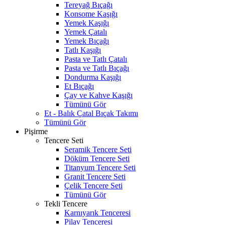
Tereyağ Bıçağı
Konsome Kaşığı
Yemek Kaşığı
Yemek Çatalı
Yemek Bıçağı
Tatlı Kaşığı
Pasta ve Tatlı Çatalı
Pasta ve Tatlı Bıçağı
Dondurma Kaşığı
Et Bıçağı
Çay ve Kahve Kaşığı
Tümünü Gör
Et - Balık Çatal Bıçak Takımı
Tümünü Gör
Pişirme
Tencere Seti
Seramik Tencere Seti
Döküm Tencere Seti
Titanyum Tencere Seti
Granit Tencere Seti
Çelik Tencere Seti
Tümünü Gör
Tekli Tencere
Karnıyarık Tenceresi
Pilav Tenceresi