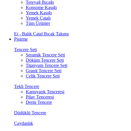
Tereyağ Bıçağı
Konsome Kaşığı
Yemek Kaşığı
Yemek Çatalı
Tüm Ürünler
Et - Balık Çatal Bıçak Takımı
Pişirme
Tencere Seti
Seramik Tencere Seti
Döküm Tencere Seti
Titanyum Tencere Seti
Granit Tencere Seti
Çelik Tencere Seti
Tekli Tencere
Karnıyarık Tenceresi
Pilav Tenceresi
Derin Tencere
Düdüklü Tencere
Çaydanlık