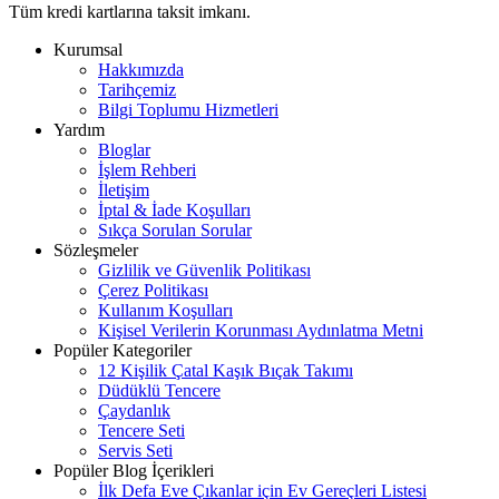
Tüm kredi kartlarına taksit imkanı.
Kurumsal
Hakkımızda
Tarihçemiz
Bilgi Toplumu Hizmetleri
Yardım
Bloglar
İşlem Rehberi
İletişim
İptal & İade Koşulları
Sıkça Sorulan Sorular
Sözleşmeler
Gizlilik ve Güvenlik Politikası
Çerez Politikası
Kullanım Koşulları
Kişisel Verilerin Korunması Aydınlatma Metni
Popüler Kategoriler
12 Kişilik Çatal Kaşık Bıçak Takımı
Düdüklü Tencere
Çaydanlık
Tencere Seti
Servis Seti
Popüler Blog İçerikleri
İlk Defa Eve Çıkanlar için Ev Gereçleri Listesi