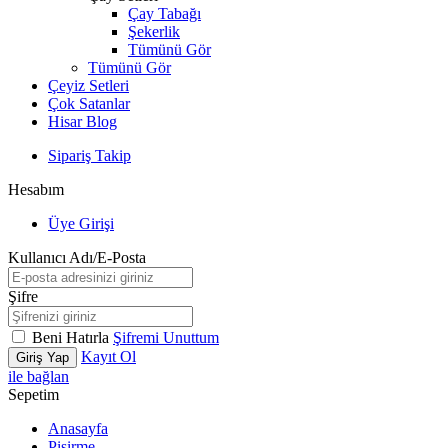
Çay Tabağı
Şekerlik
Tümünü Gör
Tümünü Gör
Çeyiz Setleri
Çok Satanlar
Hisar Blog
Sipariş Takip
Hesabım
Üye Girişi
Kullanıcı Adı/E-Posta
Şifre
Beni Hatırla
Şifremi Unuttum
Kayıt Ol
Giriş Yap
ile bağlan
Sepetim
Anasayfa
Pişirme