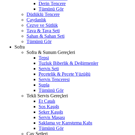
Derin Tencere
Tümünü Gör
Düdüklü Tencere
Çaydanlık
Cezve ve Sütlük
Tava & Tava Seti
Sahan & Sahan Seti
Tümünü Gör
Sofra
Sofra & Sunum Gereçleri
Tepsi
Tuzluk Biberlik & Değirmenler
Servis Seti
Peçetelik & Peçete Yüzüğü
Servis Tenceresi
Supla
Tümünü Gör
Tekli Servis Gereçleri
Et Çatalı
Sos Kaşığı
Şeker Kaşığı
Servis Maşası
Saklama ve Karıştırma Kabı
Tümünü Gör
Çay Setleri