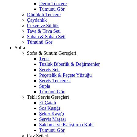
Derin Tencere
Tümünü Gör
Düdüklü Tencere
Çaydanlık
Cezve ve Sütlük
Tava & Tava Seti
Sahan & Sahan Seti
Tümünü Gör
Sofra
Sofra & Sunum Gereçleri
Tepsi
Tuzluk Biberlik & Değirmenler
Servis Seti
Peçetelik & Peçete Yüzüğü
Servis Tenceresi
Supla
Tümünü Gör
Tekli Servis Gereçleri
Et Çatalı
Sos Kaşığı
Şeker Kaşığı
Servis Maşası
Saklama ve Karıştırma Kabı
Tümünü Gör
Çay Setleri