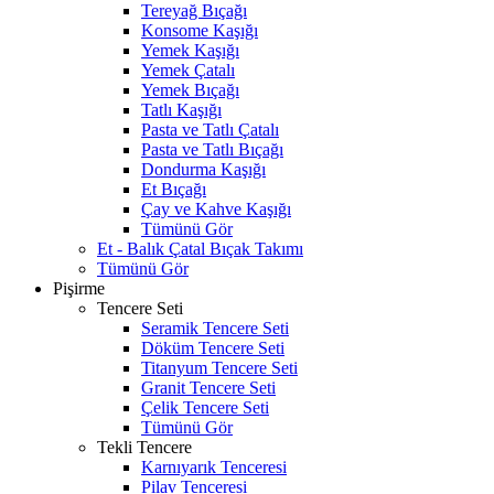
Tereyağ Bıçağı
Konsome Kaşığı
Yemek Kaşığı
Yemek Çatalı
Yemek Bıçağı
Tatlı Kaşığı
Pasta ve Tatlı Çatalı
Pasta ve Tatlı Bıçağı
Dondurma Kaşığı
Et Bıçağı
Çay ve Kahve Kaşığı
Tümünü Gör
Et - Balık Çatal Bıçak Takımı
Tümünü Gör
Pişirme
Tencere Seti
Seramik Tencere Seti
Döküm Tencere Seti
Titanyum Tencere Seti
Granit Tencere Seti
Çelik Tencere Seti
Tümünü Gör
Tekli Tencere
Karnıyarık Tenceresi
Pilav Tenceresi