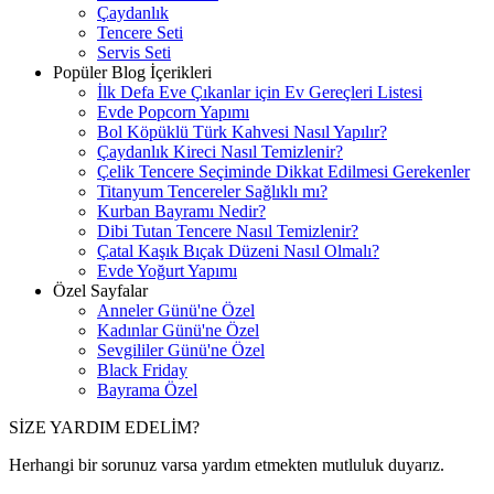
Çaydanlık
Tencere Seti
Servis Seti
Popüler Blog İçerikleri
İlk Defa Eve Çıkanlar için Ev Gereçleri Listesi
Evde Popcorn Yapımı
Bol Köpüklü Türk Kahvesi Nasıl Yapılır?
Çaydanlık Kireci Nasıl Temizlenir?
Çelik Tencere Seçiminde Dikkat Edilmesi Gerekenler
Titanyum Tencereler Sağlıklı mı?
Kurban Bayramı Nedir?
Dibi Tutan Tencere Nasıl Temizlenir?
Çatal Kaşık Bıçak Düzeni Nasıl Olmalı?
Evde Yoğurt Yapımı
Özel Sayfalar
Anneler Günü'ne Özel
Kadınlar Günü'ne Özel
Sevgililer Günü'ne Özel
Black Friday
Bayrama Özel
SİZE YARDIM EDELİM?
Herhangi bir sorunuz varsa yardım etmekten mutluluk duyarız.