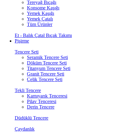
Tereyağ Bıçağı
Konsome Kaşığı
Yemek Kaşığı
Yemek Çatalı
Tüm Ürünler
Et - Balık Çatal Bıçak Takımı
Pişirme
Tencere Seti
Seramik Tencere Seti
Döküm Tencere Seti
Titanyum Tencere Seti
Granit Tencere Seti
Çelik Tencere Seti
Tekli Tencere
Karnıyarık Tenceresi
Pilav Tenceresi
Derin Tencere
Düdüklü Tencere
Çaydanlık