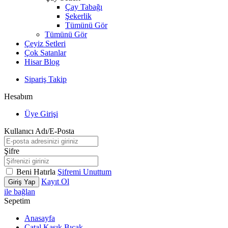
Çay Tabağı
Şekerlik
Tümünü Gör
Tümünü Gör
Çeyiz Setleri
Çok Satanlar
Hisar Blog
Sipariş Takip
Hesabım
Üye Girişi
Kullanıcı Adı/E-Posta
Şifre
Beni Hatırla
Şifremi Unuttum
Kayıt Ol
Giriş Yap
ile bağlan
Sepetim
Anasayfa
Çatal Kaşık Bıçak