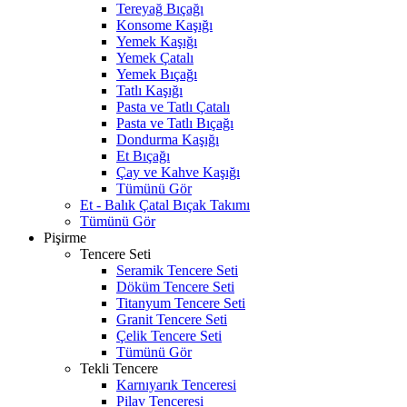
Tereyağ Bıçağı
Konsome Kaşığı
Yemek Kaşığı
Yemek Çatalı
Yemek Bıçağı
Tatlı Kaşığı
Pasta ve Tatlı Çatalı
Pasta ve Tatlı Bıçağı
Dondurma Kaşığı
Et Bıçağı
Çay ve Kahve Kaşığı
Tümünü Gör
Et - Balık Çatal Bıçak Takımı
Tümünü Gör
Pişirme
Tencere Seti
Seramik Tencere Seti
Döküm Tencere Seti
Titanyum Tencere Seti
Granit Tencere Seti
Çelik Tencere Seti
Tümünü Gör
Tekli Tencere
Karnıyarık Tenceresi
Pilav Tenceresi