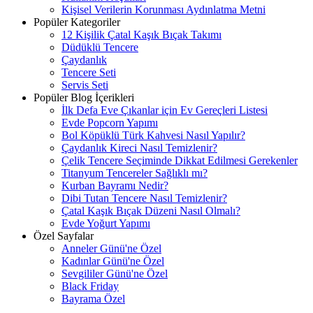
Kişisel Verilerin Korunması Aydınlatma Metni
Popüler Kategoriler
12 Kişilik Çatal Kaşık Bıçak Takımı
Düdüklü Tencere
Çaydanlık
Tencere Seti
Servis Seti
Popüler Blog İçerikleri
İlk Defa Eve Çıkanlar için Ev Gereçleri Listesi
Evde Popcorn Yapımı
Bol Köpüklü Türk Kahvesi Nasıl Yapılır?
Çaydanlık Kireci Nasıl Temizlenir?
Çelik Tencere Seçiminde Dikkat Edilmesi Gerekenler
Titanyum Tencereler Sağlıklı mı?
Kurban Bayramı Nedir?
Dibi Tutan Tencere Nasıl Temizlenir?
Çatal Kaşık Bıçak Düzeni Nasıl Olmalı?
Evde Yoğurt Yapımı
Özel Sayfalar
Anneler Günü'ne Özel
Kadınlar Günü'ne Özel
Sevgililer Günü'ne Özel
Black Friday
Bayrama Özel