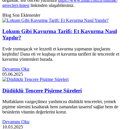
değindik. Bir önceki yazımıza
https://www.hisar.com.tr/mutfak-
gerecleri-listesi
linkinden ulaşabilirsiniz.
Blog Son Eklenenler
Lokum Gibi Kavurma Tarifi: Et Kavurma Nasıl
Yapılır?
Evde yumuşacık ve lezzetli et kavurma yapmanın ipuçlarını
keşfedin! Dana eti ve kuşbaşı et kavurma tarifleri ile tencerede et
kavurma yöntemleri burada.
Devamını Oku
05.06.2025
Düdüklü Tencere Pişirme Süreleri
Mutfakların vazgeçilmez yardımcısı düdüklü tencereler, yemek
pişirme süresini kısaltarak hem zamandan tasarruf sağlar hem de
besinlerin vitamin değerlerini korur.
Devamını Oku
10.03.2025