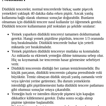
Düdüklü tencereler, normal tencerelerde birkaç saatte pişecek
yemekleri yaklaşık 40 dakika daha erken pişirir. Ancak yanlış
kullanıma bağlı olarak olumsuz sonuçlar doğurabilir. Bunların
olmaması için düdüklü tencere nasıl kullanılır iyi öğrenmek gerekir.
Düdüklü tencere kullanmanın püf noktaları şu şekilde sıralanır:
Yemek yaparken düdüklü tencereyi tamamen doldurmamak
gerekir. Hangi yemek pişirilirse pişirilsin, tencere 1/3 oranında
boş bırakılmalıdır. Düdüklü tencerede buhar için yeterli
miktarda yer bırakılmalıdır.
Yemek pişirirken düdüklü tencereye mutlaka su konmalıdır.
Az miktarda su eklemek yemeğin dibine tutmasına sebep olur.
Hiç su koymamak ise tencerenin hasar görmesine sebebiyet
verir.
Düdüklü tencerenin düdüğü her zaman temizlenmelidir. Bu
küçük parçanın, düdüklü tencerenin çalışma prensibinde rolü
büyüktür. Temiz olmayan düdük sinyali yanlış zamanda verir
veya işlevini yerine getiremez. Bu durum yemeklerin
istenildiği gibi pişirilmemesini hatta düdüklü tencere patlaması
gibi olumsuz sonuçlar ortaya çıkarabilir.
Yemeğin hızlı ve istenilen düzeyde pişmesi için kapağın
dikkatlice kilitlenmesi gerekir. Daha sonra ocağa alınıp
pişirme işlemine başlanabilir.