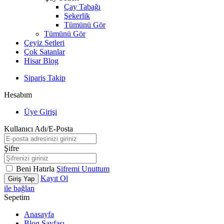
Çay Tabağı
Şekerlik
Tümünü Gör
Tümünü Gör
Çeyiz Setleri
Çok Satanlar
Hisar Blog
Sipariş Takip
Hesabım
Üye Girişi
Kullanıcı Adı/E-Posta
Şifre
Beni Hatırla
Şifremi Unuttum
Kayıt Ol
Giriş Yap
ile bağlan
Sepetim
Anasayfa
Blog Sayfası