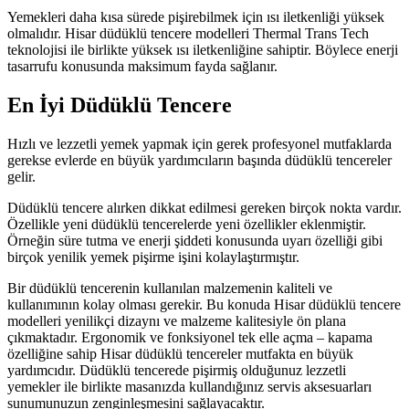
Yemekleri daha kısa sürede pişirebilmek için ısı iletkenliği yüksek
olmalıdır. Hisar düdüklü tencere modelleri Thermal Trans Tech
teknolojisi ile birlikte yüksek ısı iletkenliğine sahiptir. Böylece enerji
tasarrufu konusunda maksimum fayda sağlanır.
En İyi Düdüklü Tencere
Hızlı ve lezzetli yemek yapmak için gerek profesyonel mutfaklarda
gerekse evlerde en büyük yardımcıların başında düdüklü tencereler
gelir.
Düdüklü tencere alırken dikkat edilmesi gereken birçok nokta vardır.
Özellikle yeni düdüklü tencerelerde yeni özellikler eklenmiştir.
Örneğin süre tutma ve enerji şiddeti konusunda uyarı özelliği gibi
birçok yenilik yemek pişirme işini kolaylaştırmıştır.
Bir düdüklü tencerenin kullanılan malzemenin kaliteli ve
kullanımının kolay olması gerekir. Bu konuda Hisar düdüklü tencere
modelleri yenilikçi dizaynı ve malzeme kalitesiyle ön plana
çıkmaktadır. Ergonomik ve fonksiyonel tek elle açma – kapama
özelliğine sahip Hisar düdüklü tencereler mutfakta en büyük
yardımcıdır. Düdüklü tencerede pişirmiş olduğunuz lezzetli
yemekler ile birlikte masanızda kullandığınız servis aksesuarları
sunumunuzun zenginleşmesini sağlayacaktır.