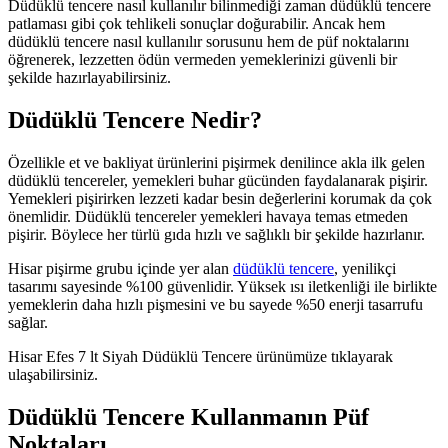
Düdüklü tencere nasıl kullanılır bilinmediği zaman düdüklü tencere
patlaması gibi çok tehlikeli sonuçlar doğurabilir. Ancak hem
düdüklü tencere nasıl kullanılır sorusunu hem de püf noktalarını
öğrenerek, lezzetten ödün vermeden yemeklerinizi güvenli bir
şekilde hazırlayabilirsiniz.
Düdüklü Tencere Nedir?
Özellikle et ve bakliyat ürünlerini pişirmek denilince akla ilk gelen
düdüklü tencereler, yemekleri buhar gücünden faydalanarak pişirir.
Yemekleri pişirirken lezzeti kadar besin değerlerini korumak da çok
önemlidir. Düdüklü tencereler yemekleri havaya temas etmeden
pişirir. Böylece her türlü gıda hızlı ve sağlıklı bir şekilde hazırlanır.
Hisar pişirme grubu içinde yer alan
düdüklü tencere
, yenilikçi
tasarımı sayesinde %100 güvenlidir. Yüksek ısı iletkenliği ile birlikte
yemeklerin daha hızlı pişmesini ve bu sayede %50 enerji tasarrufu
sağlar.
Hisar Efes 7 lt Siyah Düdüklü Tencere ürünümüze tıklayarak
ulaşabilirsiniz.
Düdüklü Tencere Kullanmanın Püf
Noktaları