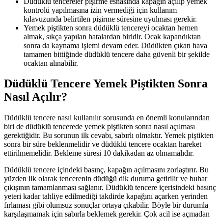
Düdüklü tencereler pişirme esnasında kapağın açılıp yemek
kontrolü yapılmasına izin vermediği için kullanım
kılavuzunda belirtilen pişirme süresine uyulması gerekir.
Yemek piştikten sonra düdüklü tencereyi ocaktan hemen
almak, sıkça yapılan hatalardan biridir. Ocak kapandıktan
sonra da kaynama işlemi devam eder. Düdükten çıkan hava
tamamen bittiğinde düdüklü tencere daha güvenli bir şekilde
ocaktan alınabilir.
Düdüklü Tencere Yemek Piştikten Sonra
Nasıl Açılır?
Düdüklü tencere nasıl kullanılır sorusunda en önemli konularından
biri de düdüklü tencerede yemek piştikten sonra nasıl açılması
gerektiğidir. Bu sorunun ilk cevabı, sabırlı olmaktır. Yemek piştikten
sonra bir süre beklenmelidir ve düdüklü tencere ocaktan hareket
ettirilmemelidir. Bekleme süresi 10 dakikadan az olmamalıdır.
Düdüklü tencere içindeki basınç, kapağın açılmasını zorlaştırır. Bu
yüzden ilk olarak tencerenin düdüğü dik duruma getirilir ve buhar
çıkışının tamamlanması sağlanır. Düdüklü tencere içerisindeki basınç
yeteri kadar tahliye edilmediği takdirde kapağını açarken yerinden
fırlaması gibi olumsuz sonuçlar ortaya çıkabilir. Böyle bir durumla
karşılaşmamak için sabırla beklemek gerekir. Çok acil ise açmadan