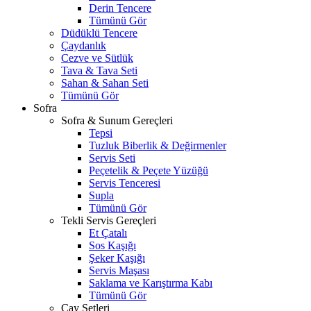
Derin Tencere
Tümünü Gör
Düdüklü Tencere
Çaydanlık
Cezve ve Sütlük
Tava & Tava Seti
Sahan & Sahan Seti
Tümünü Gör
Sofra
Sofra & Sunum Gereçleri
Tepsi
Tuzluk Biberlik & Değirmenler
Servis Seti
Peçetelik & Peçete Yüzüğü
Servis Tenceresi
Supla
Tümünü Gör
Tekli Servis Gereçleri
Et Çatalı
Sos Kaşığı
Şeker Kaşığı
Servis Maşası
Saklama ve Karıştırma Kabı
Tümünü Gör
Çay Setleri