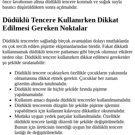
önce lavabonun altına düdüklü tencere konmalı ve soğuk suyla
basıncı düşürüldükten sonra açılmalıdır.
Düdüklü Tencere Kullanırken Dikkat
Edilmesi Gereken Noktalar
Düdüklü tencereler sağladığı birçok avantajdan dolayı mutfaklarda
en çok tercih edilen pişirme ekipmanlarından biridir. Fakat dikkatli
kullanmamak düdüklü tencere patlaması gibi birçok olumsuz etkilere
neden olur. Düdüklü tencere kullanırken dikkat edilmesi gerekenler
şu şekilde sıralanabilir:
Düdüklü tencere ocaktayken özellikle çocukların yakınında
olmamasına dikkat etmek gerekir. Çocuklar her zaman
gözetim altında tutulmalıdır.
Düdüklü tencere ile hiçbir şekilde fırında pişirme
yapılmamalıdır.
Kullanım amacı dışında düdüklü tencereler kullanılmamalıdır.
Düdüklü tencerenin düzgün bir şekilde pişirme işlemini
yapabilmesi için kullanım kılavuzu dikkatlice okunmalıdır.
Mutlaka uygun yedek parçalar kullanılmalıdır. Özellikle
düdüklü tencere lastiği düzenli bir şekilde değiştirilmelidir.
Bunun için üreticinin önerdiği uygun bir düdüklü tencere
lastiği ile değiştirilmelidir.