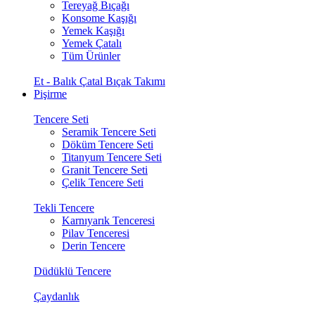
Tereyağ Bıçağı
Konsome Kaşığı
Yemek Kaşığı
Yemek Çatalı
Tüm Ürünler
Et - Balık Çatal Bıçak Takımı
Pişirme
Tencere Seti
Seramik Tencere Seti
Döküm Tencere Seti
Titanyum Tencere Seti
Granit Tencere Seti
Çelik Tencere Seti
Tekli Tencere
Karnıyarık Tenceresi
Pilav Tenceresi
Derin Tencere
Düdüklü Tencere
Çaydanlık