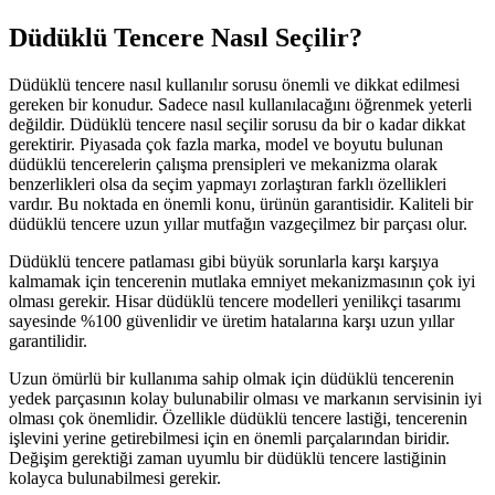
Düdüklü Tencere Nasıl Seçilir?
Düdüklü tencere nasıl kullanılır sorusu önemli ve dikkat edilmesi
gereken bir konudur. Sadece nasıl kullanılacağını öğrenmek yeterli
değildir. Düdüklü tencere nasıl seçilir sorusu da bir o kadar dikkat
gerektirir. Piyasada çok fazla marka, model ve boyutu bulunan
düdüklü tencerelerin çalışma prensipleri ve mekanizma olarak
benzerlikleri olsa da seçim yapmayı zorlaştıran farklı özellikleri
vardır. Bu noktada en önemli konu, ürünün garantisidir. Kaliteli bir
düdüklü tencere uzun yıllar mutfağın vazgeçilmez bir parçası olur.
Düdüklü tencere patlaması gibi büyük sorunlarla karşı karşıya
kalmamak için tencerenin mutlaka emniyet mekanizmasının çok iyi
olması gerekir. Hisar düdüklü tencere modelleri yenilikçi tasarımı
sayesinde %100 güvenlidir ve üretim hatalarına karşı uzun yıllar
garantilidir.
Uzun ömürlü bir kullanıma sahip olmak için düdüklü tencerenin
yedek parçasının kolay bulunabilir olması ve markanın servisinin iyi
olması çok önemlidir. Özellikle düdüklü tencere lastiği, tencerenin
işlevini yerine getirebilmesi için en önemli parçalarından biridir.
Değişim gerektiği zaman uyumlu bir düdüklü tencere lastiğinin
kolayca bulunabilmesi gerekir.