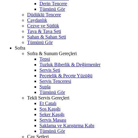
Derin Tencere
Tümünü Gör
Düdüklü Tencere
Çaydanlık
Cezve ve Sütlük
Tava & Tava Seti
Sahan & Sahan Seti
Tümünü Gör
Sofra
Sofra & Sunum Gereçleri
Tepsi
Tuzluk Biberlik & Değirmenler
Servis Seti
Peçetelik & Peçete Yüzüğü
Servis Tenceresi
Supla
Tümünü Gör
Tekli Servis Gereçleri
Et Çatalı
Sos Kaşığı
Şeker Kaşığı
Servis Maşası
Saklama ve Karıştırma Kabı
Tümünü Gör
Çay Setleri