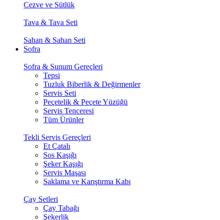
Cezve ve Sütlük
Tava & Tava Seti
Sahan & Sahan Seti
Sofra
Sofra & Sunum Gereçleri
Tepsi
Tuzluk Biberlik & Değirmenler
Servis Seti
Peçetelik & Peçete Yüzüğü
Servis Tenceresi
Tüm Ürünler
Tekli Servis Gereçleri
Et Çatalı
Sos Kaşığı
Şeker Kaşığı
Servis Maşası
Saklama ve Karıştırma Kabı
Çay Setleri
Çay Tabağı
Şekerlik