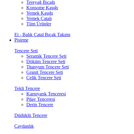
Tereyağ Bıçağı
Konsome Kaşığı
Yemek Kaşığı
Yemek Çatalı
Tüm Ürünler
Et - Balık Çatal Bıçak Takımı
Pişirme
Tencere Seti
Seramik Tencere Seti
Döküm Tencere Seti
Titanyum Tencere Seti
Granit Tencere Seti
Çelik Tencere Seti
Tekli Tencere
Karnıyarık Tenceresi
Pilav Tenceresi
Derin Tencere
Düdüklü Tencere
Çaydanlık