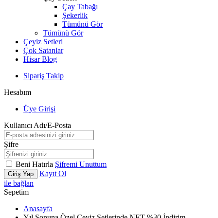
Çay Tabağı
Şekerlik
Tümünü Gör
Tümünü Gör
Çeyiz Setleri
Çok Satanlar
Hisar Blog
Sipariş Takip
Hesabım
Üye Girişi
Kullanıcı Adı/E-Posta
Şifre
Beni Hatırla
Şifremi Unuttum
Kayıt Ol
Giriş Yap
ile bağlan
Sepetim
Anasayfa
Yıl Sonuna Özel Çeyiz Setlerinde NET %30 İndirim