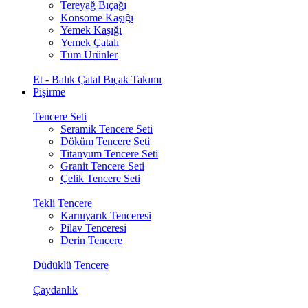
Tereyağ Bıçağı
Konsome Kaşığı
Yemek Kaşığı
Yemek Çatalı
Tüm Ürünler
Et - Balık Çatal Bıçak Takımı
Pişirme
Tencere Seti
Seramik Tencere Seti
Döküm Tencere Seti
Titanyum Tencere Seti
Granit Tencere Seti
Çelik Tencere Seti
Tekli Tencere
Karnıyarık Tenceresi
Pilav Tenceresi
Derin Tencere
Düdüklü Tencere
Çaydanlık