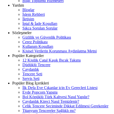
Bilgi Toplumu Hizmetleri
Yardım
Bloglar
İşlem Rehberi
İletişim
İptal & İade Koşulları
Sıkça Sorulan Sorular
Sözleşmeler
Gizlilik ve Güvenlik Politikası
Çerez Politikası
Kullanım Koşulları
Kişisel Verilerin Korunması Aydınlatma Metni
Popüler Kategoriler
12 Kişilik Çatal Kaşık Bıçak Takımı
Düdüklü Tencere
Çaydanlık
Tencere Seti
Servis Seti
Popüler Blog İçerikleri
İlk Defa Eve Çıkanlar için Ev Gereçleri Listesi
Evde Popcorn Yapımı
Bol Köpüklü Türk Kahvesi Nasıl Yapılır?
Çaydanlık Kireci Nasıl Temizlenir?
Çelik Tencere Seçiminde Dikkat Edilmesi Gerekenler
Titanyum Tencereler Sağlıklı mı?