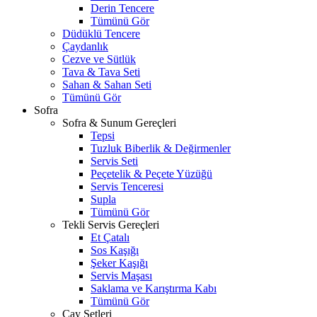
Derin Tencere
Tümünü Gör
Düdüklü Tencere
Çaydanlık
Cezve ve Sütlük
Tava & Tava Seti
Sahan & Sahan Seti
Tümünü Gör
Sofra
Sofra & Sunum Gereçleri
Tepsi
Tuzluk Biberlik & Değirmenler
Servis Seti
Peçetelik & Peçete Yüzüğü
Servis Tenceresi
Supla
Tümünü Gör
Tekli Servis Gereçleri
Et Çatalı
Sos Kaşığı
Şeker Kaşığı
Servis Maşası
Saklama ve Karıştırma Kabı
Tümünü Gör
Çay Setleri