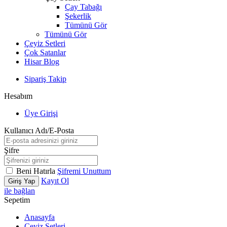
Çay Tabağı
Şekerlik
Tümünü Gör
Tümünü Gör
Çeyiz Setleri
Çok Satanlar
Hisar Blog
Sipariş Takip
Hesabım
Üye Girişi
Kullanıcı Adı/E-Posta
Şifre
Beni Hatırla
Şifremi Unuttum
Kayıt Ol
Giriş Yap
ile bağlan
Sepetim
Anasayfa
Çeyiz Setleri