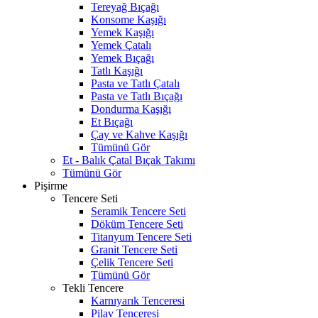
Tereyağ Bıçağı
Konsome Kaşığı
Yemek Kaşığı
Yemek Çatalı
Yemek Bıçağı
Tatlı Kaşığı
Pasta ve Tatlı Çatalı
Pasta ve Tatlı Bıçağı
Dondurma Kaşığı
Et Bıçağı
Çay ve Kahve Kaşığı
Tümünü Gör
Et - Balık Çatal Bıçak Takımı
Tümünü Gör
Pişirme
Tencere Seti
Seramik Tencere Seti
Döküm Tencere Seti
Titanyum Tencere Seti
Granit Tencere Seti
Çelik Tencere Seti
Tümünü Gör
Tekli Tencere
Karnıyarık Tenceresi
Pilav Tenceresi