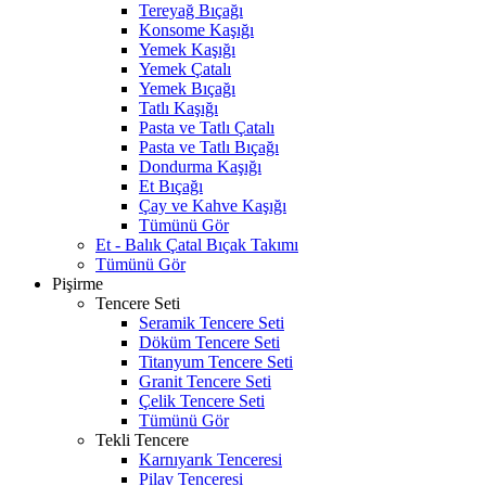
Tereyağ Bıçağı
Konsome Kaşığı
Yemek Kaşığı
Yemek Çatalı
Yemek Bıçağı
Tatlı Kaşığı
Pasta ve Tatlı Çatalı
Pasta ve Tatlı Bıçağı
Dondurma Kaşığı
Et Bıçağı
Çay ve Kahve Kaşığı
Tümünü Gör
Et - Balık Çatal Bıçak Takımı
Tümünü Gör
Pişirme
Tencere Seti
Seramik Tencere Seti
Döküm Tencere Seti
Titanyum Tencere Seti
Granit Tencere Seti
Çelik Tencere Seti
Tümünü Gör
Tekli Tencere
Karnıyarık Tenceresi
Pilav Tenceresi