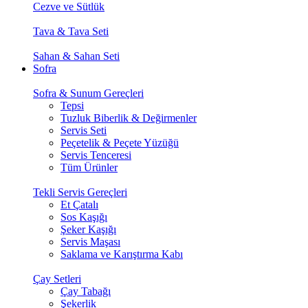
Cezve ve Sütlük
Tava & Tava Seti
Sahan & Sahan Seti
Sofra
Sofra & Sunum Gereçleri
Tepsi
Tuzluk Biberlik & Değirmenler
Servis Seti
Peçetelik & Peçete Yüzüğü
Servis Tenceresi
Tüm Ürünler
Tekli Servis Gereçleri
Et Çatalı
Sos Kaşığı
Şeker Kaşığı
Servis Maşası
Saklama ve Karıştırma Kabı
Çay Setleri
Çay Tabağı
Şekerlik