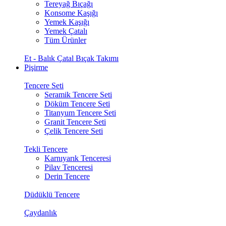
Tereyağ Bıçağı
Konsome Kaşığı
Yemek Kaşığı
Yemek Çatalı
Tüm Ürünler
Et - Balık Çatal Bıçak Takımı
Pişirme
Tencere Seti
Seramik Tencere Seti
Döküm Tencere Seti
Titanyum Tencere Seti
Granit Tencere Seti
Çelik Tencere Seti
Tekli Tencere
Karnıyarık Tenceresi
Pilav Tenceresi
Derin Tencere
Düdüklü Tencere
Çaydanlık