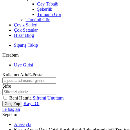
Çay Tabağı
Şekerlik
Tümünü Gör
Tümünü Gör
Çeyiz Setleri
Çok Satanlar
Hisar Blog
Sipariş Takip
Hesabım
Üye Girişi
Kullanıcı Adı/E-Posta
Şifre
Beni Hatırla
Şifremi Unuttum
Kayıt Ol
Giriş Yap
ile bağlan
Sepetim
Anasayfa
Kasım Ayına Özel Çatal Kaşık Bıçak Takımlarında %50'ye Var