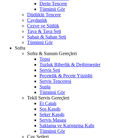
Derin Tencere
Tümünü Gör
Düdüklü Tencere
Çaydanlık
Cezve ve Sütlük
Tava & Tava Seti
Sahan & Sahan Seti
Tümünü Gör
Sofra
Sofra & Sunum Gereçleri
Tepsi
Tuzluk Biberlik & Değirmenler
Servis Seti
Peçetelik & Peçete Yüzüğü
Servis Tenceresi
Supla
Tümünü Gör
Tekli Servis Gereçleri
Et Çatalı
Sos Kaşığı
Şeker Kaşığı
Servis Maşası
Saklama ve Karıştırma Kabı
Tümünü Gör
Çay Setleri