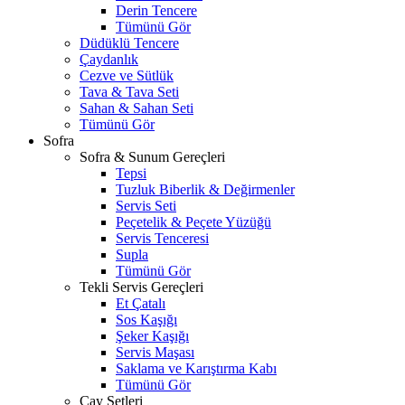
Derin Tencere
Tümünü Gör
Düdüklü Tencere
Çaydanlık
Cezve ve Sütlük
Tava & Tava Seti
Sahan & Sahan Seti
Tümünü Gör
Sofra
Sofra & Sunum Gereçleri
Tepsi
Tuzluk Biberlik & Değirmenler
Servis Seti
Peçetelik & Peçete Yüzüğü
Servis Tenceresi
Supla
Tümünü Gör
Tekli Servis Gereçleri
Et Çatalı
Sos Kaşığı
Şeker Kaşığı
Servis Maşası
Saklama ve Karıştırma Kabı
Tümünü Gör
Çay Setleri