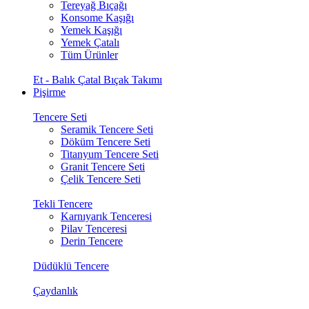
Tereyağ Bıçağı
Konsome Kaşığı
Yemek Kaşığı
Yemek Çatalı
Tüm Ürünler
Et - Balık Çatal Bıçak Takımı
Pişirme
Tencere Seti
Seramik Tencere Seti
Döküm Tencere Seti
Titanyum Tencere Seti
Granit Tencere Seti
Çelik Tencere Seti
Tekli Tencere
Karnıyarık Tenceresi
Pilav Tenceresi
Derin Tencere
Düdüklü Tencere
Çaydanlık