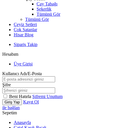
Çay Tabağı
Şekerlik
Tümünü Gör
Tümünü Gör
Çeyiz Setleri
Çok Satanlar
Hisar Blog
Sipariş Takip
Hesabım
Üye Girişi
Kullanıcı Adı/E-Posta
Şifre
Beni Hatırla
Şifremi Unuttum
Kayıt Ol
Giriş Yap
ile bağlan
Sepetim
Anasayfa
Çatal Kaşık Bıçak