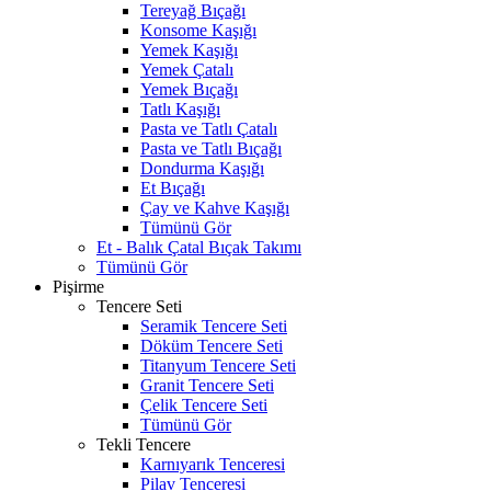
Tereyağ Bıçağı
Konsome Kaşığı
Yemek Kaşığı
Yemek Çatalı
Yemek Bıçağı
Tatlı Kaşığı
Pasta ve Tatlı Çatalı
Pasta ve Tatlı Bıçağı
Dondurma Kaşığı
Et Bıçağı
Çay ve Kahve Kaşığı
Tümünü Gör
Et - Balık Çatal Bıçak Takımı
Tümünü Gör
Pişirme
Tencere Seti
Seramik Tencere Seti
Döküm Tencere Seti
Titanyum Tencere Seti
Granit Tencere Seti
Çelik Tencere Seti
Tümünü Gör
Tekli Tencere
Karnıyarık Tenceresi
Pilav Tenceresi