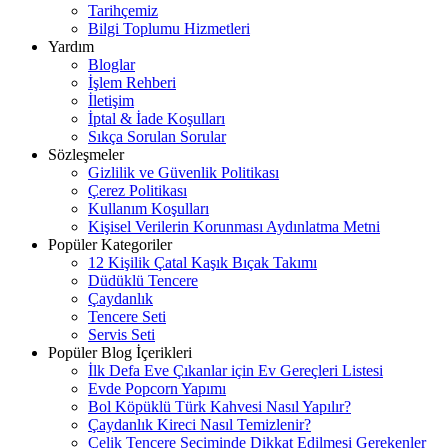
Tarihçemiz
Bilgi Toplumu Hizmetleri
Yardım
Bloglar
İşlem Rehberi
İletişim
İptal & İade Koşulları
Sıkça Sorulan Sorular
Sözleşmeler
Gizlilik ve Güvenlik Politikası
Çerez Politikası
Kullanım Koşulları
Kişisel Verilerin Korunması Aydınlatma Metni
Popüler Kategoriler
12 Kişilik Çatal Kaşık Bıçak Takımı
Düdüklü Tencere
Çaydanlık
Tencere Seti
Servis Seti
Popüler Blog İçerikleri
İlk Defa Eve Çıkanlar için Ev Gereçleri Listesi
Evde Popcorn Yapımı
Bol Köpüklü Türk Kahvesi Nasıl Yapılır?
Çaydanlık Kireci Nasıl Temizlenir?
Çelik Tencere Seçiminde Dikkat Edilmesi Gerekenler