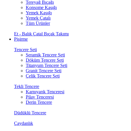
Tereyağ Bıçağı
Konsome Kaşığı
Yemek Kaşığı
Yemek Çatalı
Tüm Ürünler
Et - Balık Çatal Bıçak Takımı
Pişirme
Tencere Seti
Seramik Tencere Seti
Döküm Tencere Seti
Titanyum Tencere Seti
Granit Tencere Seti
Çelik Tencere Seti
Tekli Tencere
Karnıyarık Tenceresi
Pilav Tenceresi
Derin Tencere
Düdüklü Tencere
Çaydanlık