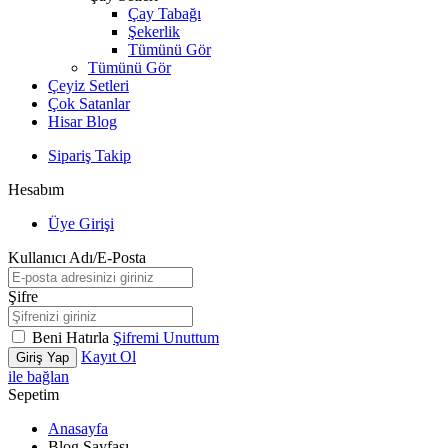
Çay Tabağı
Şekerlik
Tümünü Gör
Tümünü Gör
Çeyiz Setleri
Çok Satanlar
Hisar Blog
Sipariş Takip
Hesabım
Üye Girişi
Kullanıcı Adı/E-Posta
Şifre
Beni Hatırla
Şifremi Unuttum
Kayıt Ol
Giriş Yap
ile bağlan
Sepetim
Anasayfa
Blog Sayfası