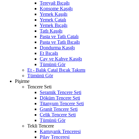
Tereyağ Bıçağı
Konsome Kaşığı
Yemek Kaşığı
Yemek Çatalı
Yemek Bıçağı
Tatlı Kaşığı
Pasta ve Tatlı Çatalı
Pasta ve Tatlı Bıçağı
Dondurma Kaşığı
Et Bıçağı
Çay ve Kahve Kaşığı
Tümünü Gör
Et - Balık Çatal Bıçak Takımı
Tümünü Gör
Pişirme
Tencere Seti
Seramik Tencere Seti
Döküm Tencere Seti
Titanyum Tencere Seti
Granit Tencere Seti
Çelik Tencere Seti
Tümünü Gör
Tekli Tencere
Karnıyarık Tenceresi
Pilav Tenceresi