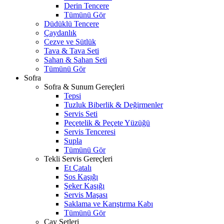
Derin Tencere
Tümünü Gör
Düdüklü Tencere
Çaydanlık
Cezve ve Sütlük
Tava & Tava Seti
Sahan & Sahan Seti
Tümünü Gör
Sofra
Sofra & Sunum Gereçleri
Tepsi
Tuzluk Biberlik & Değirmenler
Servis Seti
Peçetelik & Peçete Yüzüğü
Servis Tenceresi
Supla
Tümünü Gör
Tekli Servis Gereçleri
Et Çatalı
Sos Kaşığı
Şeker Kaşığı
Servis Maşası
Saklama ve Karıştırma Kabı
Tümünü Gör
Çay Setleri