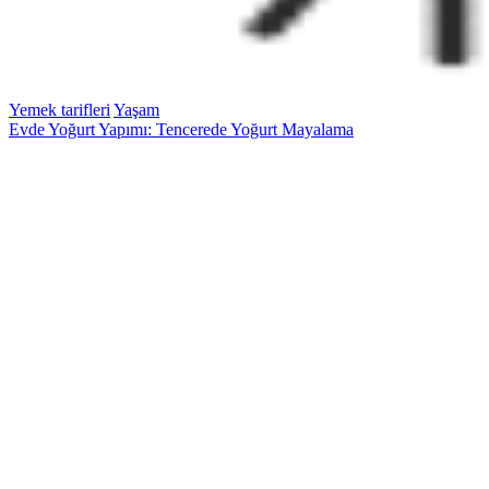
Yemek tarifleri
Yaşam
Evde Yoğurt Yapımı: Tencerede Yoğurt Mayalama