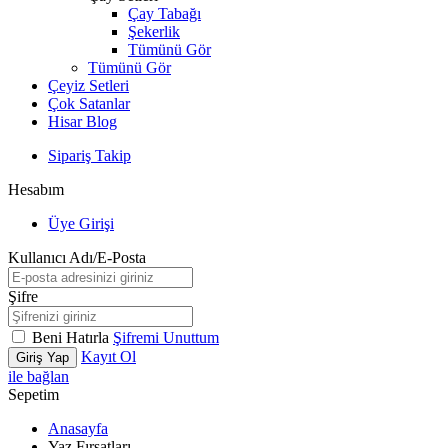
Çay Tabağı
Şekerlik
Tümünü Gör
Tümünü Gör
Çeyiz Setleri
Çok Satanlar
Hisar Blog
Sipariş Takip
Hesabım
Üye Girişi
Kullanıcı Adı/E-Posta
Şifre
Beni Hatırla
Şifremi Unuttum
Kayıt Ol
Giriş Yap
ile bağlan
Sepetim
Anasayfa
Yaz Fırsatları