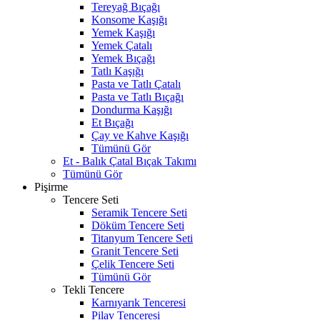
Tereyağ Bıçağı
Konsome Kaşığı
Yemek Kaşığı
Yemek Çatalı
Yemek Bıçağı
Tatlı Kaşığı
Pasta ve Tatlı Çatalı
Pasta ve Tatlı Bıçağı
Dondurma Kaşığı
Et Bıçağı
Çay ve Kahve Kaşığı
Tümünü Gör
Et - Balık Çatal Bıçak Takımı
Tümünü Gör
Pişirme
Tencere Seti
Seramik Tencere Seti
Döküm Tencere Seti
Titanyum Tencere Seti
Granit Tencere Seti
Çelik Tencere Seti
Tümünü Gör
Tekli Tencere
Karnıyarık Tenceresi
Pilav Tenceresi