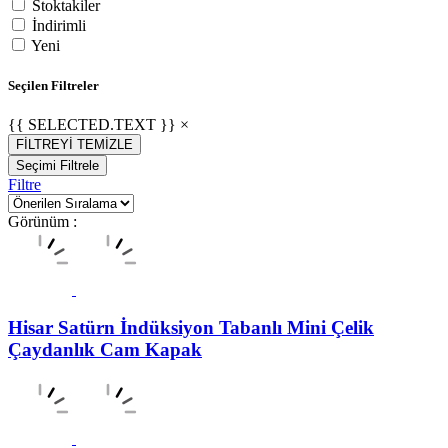
Stoktakiler
İndirimli
Yeni
Seçilen Filtreler
{{ SELECTED.TEXT }} ×
FİLTREYİ TEMİZLE
Seçimi Filtrele
Filtre
Görünüm :
Hisar Satürn İndüksiyon Tabanlı Mini Çelik
Çaydanlık Cam Kapak