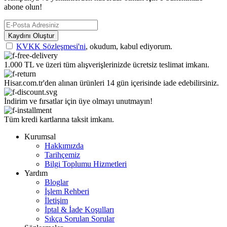
abone olun!
Kaydını Oluştur
KVKK Sözleşmesi'ni
, okudum, kabul ediyorum.
1.000 TL ve üzeri tüm alışverişlerinizde ücretsiz teslimat imkanı.
Hisar.com.tr'den alınan ürünleri 14 gün içerisinde iade edebilirsiniz.
İndirim ve fırsatlar için üye olmayı unutmayın!
Tüm kredi kartlarına taksit imkanı.
Kurumsal
Hakkımızda
Tarihçemiz
Bilgi Toplumu Hizmetleri
Yardım
Bloglar
İşlem Rehberi
İletişim
İptal & İade Koşulları
Sıkça Sorulan Sorular