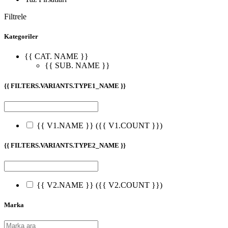
Filtrele
Kategoriler
{{ CAT. NAME }}
{{ SUB. NAME }}
{{ FILTERS.VARIANTS.TYPE1_NAME }}
{{ V1.NAME }}
({{ V1.COUNT }})
{{ FILTERS.VARIANTS.TYPE2_NAME }}
{{ V2.NAME }}
({{ V2.COUNT }})
Marka