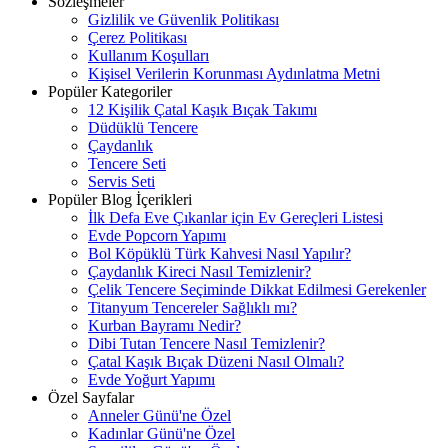
Sözleşmeler
Gizlilik ve Güvenlik Politikası
Çerez Politikası
Kullanım Koşulları
Kişisel Verilerin Korunması Aydınlatma Metni
Popüler Kategoriler
12 Kişilik Çatal Kaşık Bıçak Takımı
Düdüklü Tencere
Çaydanlık
Tencere Seti
Servis Seti
Popüler Blog İçerikleri
İlk Defa Eve Çıkanlar için Ev Gereçleri Listesi
Evde Popcorn Yapımı
Bol Köpüklü Türk Kahvesi Nasıl Yapılır?
Çaydanlık Kireci Nasıl Temizlenir?
Çelik Tencere Seçiminde Dikkat Edilmesi Gerekenler
Titanyum Tencereler Sağlıklı mı?
Kurban Bayramı Nedir?
Dibi Tutan Tencere Nasıl Temizlenir?
Çatal Kaşık Bıçak Düzeni Nasıl Olmalı?
Evde Yoğurt Yapımı
Özel Sayfalar
Anneler Günü'ne Özel
Kadınlar Günü'ne Özel