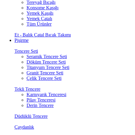
Tereyağ Bıçağı
Konsome Kaşığı
Yemek Kaşığı
Yemek Çatalı
Tüm Ürünler
Et - Balık Çatal Bıçak Takımı
Pişirme
Tencere Seti
Seramik Tencere Seti
Döküm Tencere Seti
Titanyum Tencere Seti
Granit Tencere Seti
Çelik Tencere Seti
Tekli Tencere
Karnıyarık Tenceresi
Pilav Tenceresi
Derin Tencere
Düdüklü Tencere
Çaydanlık