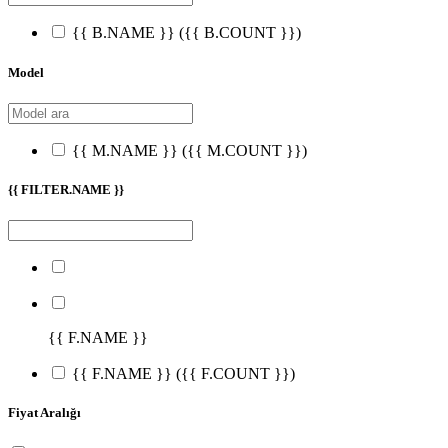
{{ B.NAME }}
({{ B.COUNT }})
Model
{{ M.NAME }}
({{ M.COUNT }})
{{ FILTER.NAME }}
{{ F.NAME }}
{{ F.NAME }}
({{ F.COUNT }})
Fiyat Aralığı