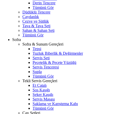
Derin Tencere
Tümünü Gör
Düdüklü Tencere
Çaydanlık
Cezve ve Sütlük
Tava & Tava Seti
Sahan & Sahan Seti
Tümünü Gör
Sofra
Sofra & Sunum Gereçleri
Tepsi
Tuzluk Biberlik & Değirmenler
Servis Seti
Peçetelik & Peçete Yüzüğü
Servis Tenceresi
Supla
Tümünü Gör
Tekli Servis Gereçleri
Et Çatalı
Sos Kaşığı
Şeker Kaşığı
Servis Maşası
Saklama ve Karıştırma Kabı
Tümünü Gör
Çay Setleri