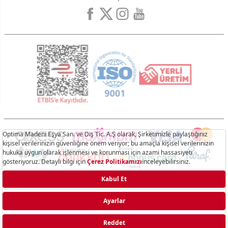
Hisar.com.tr © 2025 - Optima Madeni Eşya San. Ve Dış Tic. A.Ş. Tüm hakları saklıdır.
T
-Soft
E-Ticaret
Sistemleriyle Hazırlanmıştır.