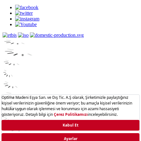
Hisar.com.tr © 2025 - Optima Madeni Eşya San. Ve Dış Tic. A.Ş.