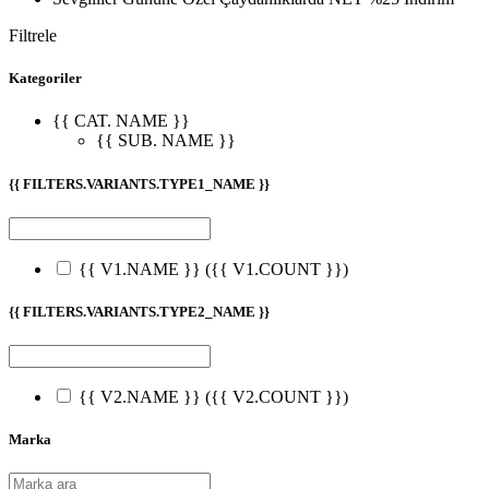
Filtrele
Kategoriler
{{ CAT. NAME }}
{{ SUB. NAME }}
{{ FILTERS.VARIANTS.TYPE1_NAME }}
{{ V1.NAME }}
({{ V1.COUNT }})
{{ FILTERS.VARIANTS.TYPE2_NAME }}
{{ V2.NAME }}
({{ V2.COUNT }})
Marka