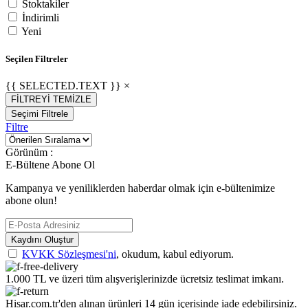
Stoktakiler
İndirimli
Yeni
Seçilen Filtreler
{{ SELECTED.TEXT }} ×
FİLTREYİ TEMİZLE
Seçimi Filtrele
Filtre
Görünüm :
E-Bültene Abone Ol
Kampanya ve yeniliklerden haberdar olmak için e-bültenimize
abone olun!
Kaydını Oluştur
KVKK Sözleşmesi'ni
, okudum, kabul ediyorum.
1.000 TL ve üzeri tüm alışverişlerinizde ücretsiz teslimat imkanı.
Hisar.com.tr'den alınan ürünleri 14 gün içerisinde iade edebilirsiniz.