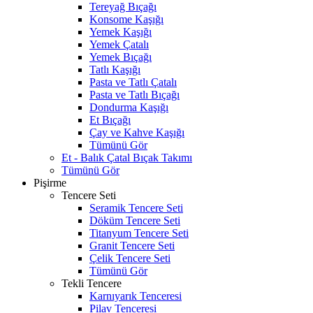
Tereyağ Bıçağı
Konsome Kaşığı
Yemek Kaşığı
Yemek Çatalı
Yemek Bıçağı
Tatlı Kaşığı
Pasta ve Tatlı Çatalı
Pasta ve Tatlı Bıçağı
Dondurma Kaşığı
Et Bıçağı
Çay ve Kahve Kaşığı
Tümünü Gör
Et - Balık Çatal Bıçak Takımı
Tümünü Gör
Pişirme
Tencere Seti
Seramik Tencere Seti
Döküm Tencere Seti
Titanyum Tencere Seti
Granit Tencere Seti
Çelik Tencere Seti
Tümünü Gör
Tekli Tencere
Karnıyarık Tenceresi
Pilav Tenceresi