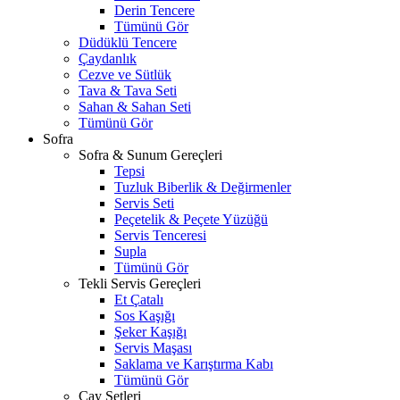
Derin Tencere
Tümünü Gör
Düdüklü Tencere
Çaydanlık
Cezve ve Sütlük
Tava & Tava Seti
Sahan & Sahan Seti
Tümünü Gör
Sofra
Sofra & Sunum Gereçleri
Tepsi
Tuzluk Biberlik & Değirmenler
Servis Seti
Peçetelik & Peçete Yüzüğü
Servis Tenceresi
Supla
Tümünü Gör
Tekli Servis Gereçleri
Et Çatalı
Sos Kaşığı
Şeker Kaşığı
Servis Maşası
Saklama ve Karıştırma Kabı
Tümünü Gör
Çay Setleri