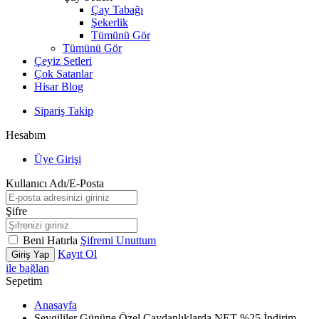
Çay Tabağı
Şekerlik
Tümünü Gör
Tümünü Gör
Çeyiz Setleri
Çok Satanlar
Hisar Blog
Sipariş Takip
Hesabım
Üye Girişi
Kullanıcı Adı/E-Posta
Şifre
Beni Hatırla
Şifremi Unuttum
Kayıt Ol
Giriş Yap
ile bağlan
Sepetim
Anasayfa
Sevgililer Gününe Özel Çaydanlıklarda NET %25 İndirim