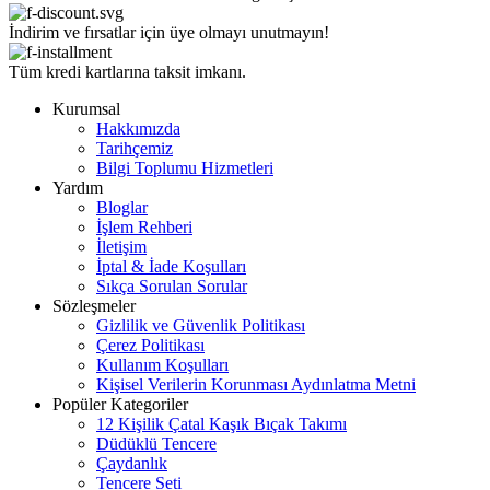
İndirim ve fırsatlar için üye olmayı unutmayın!
Tüm kredi kartlarına taksit imkanı.
Kurumsal
Hakkımızda
Tarihçemiz
Bilgi Toplumu Hizmetleri
Yardım
Bloglar
İşlem Rehberi
İletişim
İptal & İade Koşulları
Sıkça Sorulan Sorular
Sözleşmeler
Gizlilik ve Güvenlik Politikası
Çerez Politikası
Kullanım Koşulları
Kişisel Verilerin Korunması Aydınlatma Metni
Popüler Kategoriler
12 Kişilik Çatal Kaşık Bıçak Takımı
Düdüklü Tencere
Çaydanlık
Tencere Seti