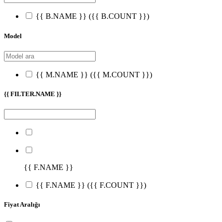
{{ B.NAME }}
({{ B.COUNT }})
Model
{{ M.NAME }}
({{ M.COUNT }})
{{ FILTER.NAME }}
{{ F.NAME }}
{{ F.NAME }}
({{ F.COUNT }})
Fiyat Aralığı