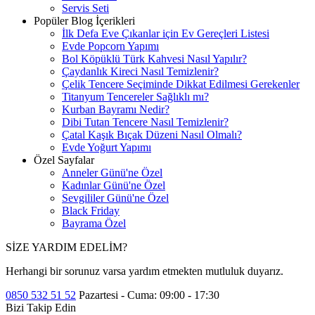
Servis Seti
Popüler Blog İçerikleri
İlk Defa Eve Çıkanlar için Ev Gereçleri Listesi
Evde Popcorn Yapımı
Bol Köpüklü Türk Kahvesi Nasıl Yapılır?
Çaydanlık Kireci Nasıl Temizlenir?
Çelik Tencere Seçiminde Dikkat Edilmesi Gerekenler
Titanyum Tencereler Sağlıklı mı?
Kurban Bayramı Nedir?
Dibi Tutan Tencere Nasıl Temizlenir?
Çatal Kaşık Bıçak Düzeni Nasıl Olmalı?
Evde Yoğurt Yapımı
Özel Sayfalar
Anneler Günü'ne Özel
Kadınlar Günü'ne Özel
Sevgililer Günü'ne Özel
Black Friday
Bayrama Özel
SİZE YARDIM EDELİM?
Herhangi bir sorunuz varsa yardım etmekten mutluluk duyarız.
0850 532 51 52
Pazartesi - Cuma: 09:00 - 17:30
Bizi Takip Edin