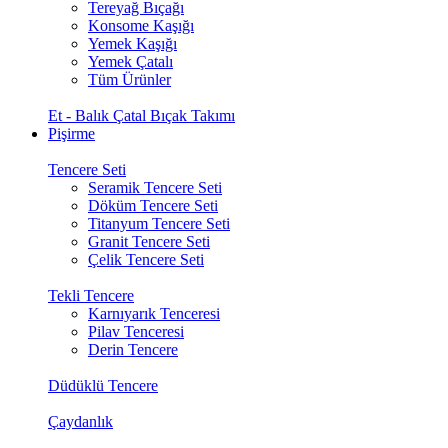
Tereyağ Bıçağı
Konsome Kaşığı
Yemek Kaşığı
Yemek Çatalı
Tüm Ürünler
Et - Balık Çatal Bıçak Takımı
Pişirme
Tencere Seti
Seramik Tencere Seti
Döküm Tencere Seti
Titanyum Tencere Seti
Granit Tencere Seti
Çelik Tencere Seti
Tekli Tencere
Karnıyarık Tenceresi
Pilav Tenceresi
Derin Tencere
Düdüklü Tencere
Çaydanlık