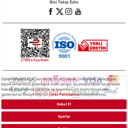
Bizi Takip Edin
Hisar.com.tr © 2025 - Optima Madeni Eşya San. Ve Dış Tic. A.Ş. Tüm hakları saklıdır.