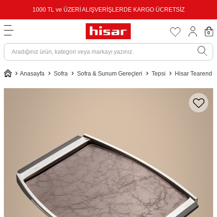
1000 TL ve ÜZERİ ALIŞVERİŞLERDE KARGO ÜCRETSİZ
0
Anasayfa
Sofra
Sofra & Sunum Gereçleri
Tepsi
Hisar Tearend D