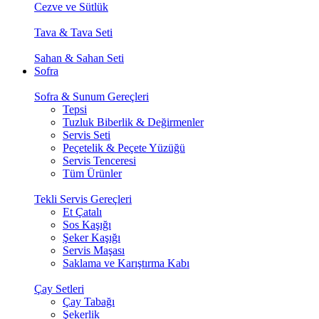
Cezve ve Sütlük
Tava & Tava Seti
Sahan & Sahan Seti
Sofra
Sofra & Sunum Gereçleri
Tepsi
Tuzluk Biberlik & Değirmenler
Servis Seti
Peçetelik & Peçete Yüzüğü
Servis Tenceresi
Tüm Ürünler
Tekli Servis Gereçleri
Et Çatalı
Sos Kaşığı
Şeker Kaşığı
Servis Maşası
Saklama ve Karıştırma Kabı
Çay Setleri
Çay Tabağı
Şekerlik