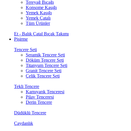
Tereyağ Bıçağı
Konsome Kaşığı
Yemek Kaşığı
Yemek Çatalı
Tüm Ürünler
Et - Balık Çatal Bıçak Takımı
Pişirme
Tencere Seti
Seramik Tencere Seti
Döküm Tencere Seti
Titanyum Tencere Seti
Granit Tencere Seti
Çelik Tencere Seti
Tekli Tencere
Karnıyarık Tenceresi
Pilav Tenceresi
Derin Tencere
Düdüklü Tencere
Çaydanlık