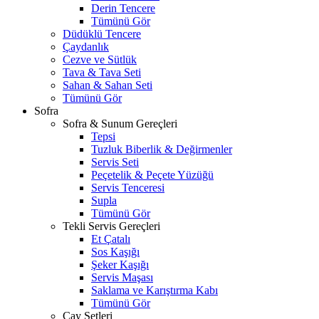
Derin Tencere
Tümünü Gör
Düdüklü Tencere
Çaydanlık
Cezve ve Sütlük
Tava & Tava Seti
Sahan & Sahan Seti
Tümünü Gör
Sofra
Sofra & Sunum Gereçleri
Tepsi
Tuzluk Biberlik & Değirmenler
Servis Seti
Peçetelik & Peçete Yüzüğü
Servis Tenceresi
Supla
Tümünü Gör
Tekli Servis Gereçleri
Et Çatalı
Sos Kaşığı
Şeker Kaşığı
Servis Maşası
Saklama ve Karıştırma Kabı
Tümünü Gör
Çay Setleri