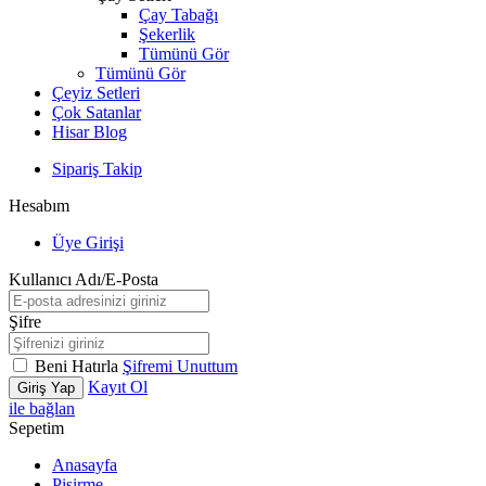
Çay Tabağı
Şekerlik
Tümünü Gör
Tümünü Gör
Çeyiz Setleri
Çok Satanlar
Hisar Blog
Sipariş Takip
Hesabım
Üye Girişi
Kullanıcı Adı/E-Posta
Şifre
Beni Hatırla
Şifremi Unuttum
Kayıt Ol
Giriş Yap
ile bağlan
Sepetim
Anasayfa
Pişirme