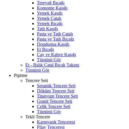
Tereyağ Bıçağı
Konsome Kaşığı
Yemek Kaşığı
Yemek Çatalı
Yemek Bıçağı
Tatlı Kaşığı
Pasta ve Tatlı Çatalı
Pasta ve Tatlı Bıçağı
Dondurma Kaşığı
Et Bıçağı
Çay ve Kahve Kaşığı
Tümünü Gör
Et - Balık Çatal Bıçak Takımı
Tümünü Gör
Pişirme
Tencere Seti
Seramik Tencere Seti
Döküm Tencere Seti
Titanyum Tencere Seti
Granit Tencere Seti
Çelik Tencere Seti
Tümünü Gör
Tekli Tencere
Karnıyarık Tenceresi
Pilav Tenceresi