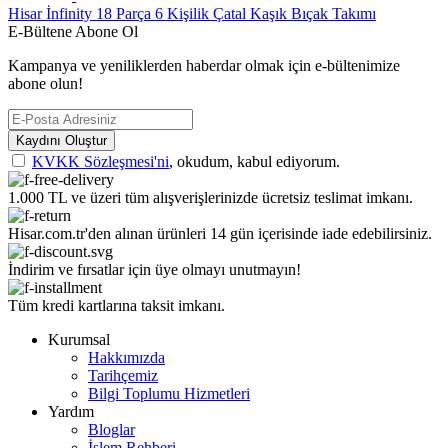
Hisar İnfinity 18 Parça 6 Kişilik Çatal Kaşık Bıçak Takımı
E-Bültene Abone Ol
Kampanya ve yeniliklerden haberdar olmak için e-bültenimize
abone olun!
Kaydını Oluştur
KVKK Sözleşmesi'ni
, okudum, kabul ediyorum.
1.000 TL ve üzeri tüm alışverişlerinizde ücretsiz teslimat imkanı.
Hisar.com.tr'den alınan ürünleri 14 gün içerisinde iade edebilirsiniz.
İndirim ve fırsatlar için üye olmayı unutmayın!
Tüm kredi kartlarına taksit imkanı.
Kurumsal
Hakkımızda
Tarihçemiz
Bilgi Toplumu Hizmetleri
Yardım
Bloglar
İşlem Rehberi