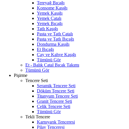
Tereyağ Bıçağı
Konsome Kaşığı
Yemek Kaşığı
Yemek Çatalı
Yemek Bıçağı
Tatlı Kaşığı
Pasta ve Tatlı Çatalı
Pasta ve Tatlı Bıçağı
Dondurma Kaşığı
Et Bıçağı
Çay ve Kahve Kaşığı
Tümünü Gör
Et - Balık Çatal Bıçak Takımı
Tümünü Gör
Pişirme
Tencere Seti
Seramik Tencere Seti
Döküm Tencere Seti
Titanyum Tencere Seti
Granit Tencere Seti
Çelik Tencere Seti
Tümünü Gör
Tekli Tencere
Karnıyarık Tenceresi
Pilav Tenceresi