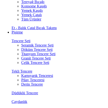
Tereyağ Bıçağı
Konsome Kaşığı
Yemek Kaşığı
Yemek Çatalı
Tüm Ürünler
Et - Balık Çatal Bıçak Takımı
Pişirme
Tencere Seti
Seramik Tencere Seti
Döküm Tencere Seti
Titanyum Tencere Seti
Granit Tencere Seti
Çelik Tencere Seti
Tekli Tencere
Karnıyarık Tenceresi
Pilav Tenceresi
Derin Tencere
Düdüklü Tencere
Çaydanlık