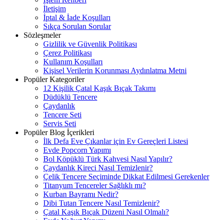
İletişim
İptal & İade Koşulları
Sıkça Sorulan Sorular
Sözleşmeler
Gizlilik ve Güvenlik Politikası
Çerez Politikası
Kullanım Koşulları
Kişisel Verilerin Korunması Aydınlatma Metni
Popüler Kategoriler
12 Kişilik Çatal Kaşık Bıçak Takımı
Düdüklü Tencere
Çaydanlık
Tencere Seti
Servis Seti
Popüler Blog İçerikleri
İlk Defa Eve Çıkanlar için Ev Gereçleri Listesi
Evde Popcorn Yapımı
Bol Köpüklü Türk Kahvesi Nasıl Yapılır?
Çaydanlık Kireci Nasıl Temizlenir?
Çelik Tencere Seçiminde Dikkat Edilmesi Gerekenler
Titanyum Tencereler Sağlıklı mı?
Kurban Bayramı Nedir?
Dibi Tutan Tencere Nasıl Temizlenir?
Çatal Kaşık Bıçak Düzeni Nasıl Olmalı?