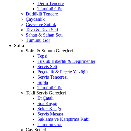
Derin Tencere
Tümünü Gör
Düdüklü Tencere
Çaydanlık
Cezve ve Sütlük
Tava & Tava Seti
Sahan & Sahan Seti
Tümünü Gör
Sofra
Sofra & Sunum Gereçleri
Tepsi
Tuzluk Biberlik & Değirmenler
Servis Seti
Peçetelik & Peçete Yüzüğü
Servis Tenceresi
Supla
Tümünü Gör
Tekli Servis Gereçleri
Et Çatalı
Sos Kaşığı
Şeker Kaşığı
Servis Maşası
Saklama ve Karıştırma Kabı
Tümünü Gör
Çay Setleri