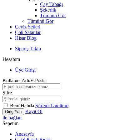
Çay Tabağı
Şekerlik
Tümünü Gör
Tümünü Gör
Çeyiz Setleri
Çok Satanlar
Hisar Blog
Sipariş Takip
Hesabım
Üye Girişi
Kullanıcı Adı/E-Posta
Şifre
Beni Hatırla
Şifremi Unuttum
Kayıt Ol
Giriş Yap
ile bağlan
Sepetim
Anasayfa
Çatal Kaşık Bıçak