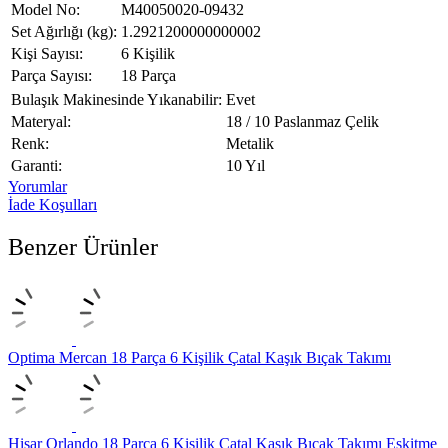
Model No:
M40050020-09432
Set Ağırlığı (kg):
1.2921200000000002
Kişi Sayısı:
6 Kişilik
Parça Sayısı:
18 Parça
Bulaşık Makinesinde Yıkanabilir:
Evet
Materyal:
18 / 10 Paslanmaz Çelik
Renk:
Metalik
Garanti:
10 Yıl
Yorumlar
İade Koşulları
Benzer Ürünler
Optima Mercan 18 Parça 6 Kişilik Çatal Kaşık Bıçak Takımı
Hisar Orlando 18 Parça 6 Kişilik Çatal Kaşık Bıçak Takımı Eskitme