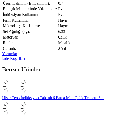
Ürün Kalınlığı (Et Kalınlığı):
0,7
Bulaşık Makinesinde Yıkanabilir:
Evet
İndüksiyon Kullanımı:
Evet
Fırın Kullanımı:
Hayır
Mikrodalga Kullanımı:
Hayır
Set Ağırlığı (kg):
6,33
Materyal:
Çelik
Renk:
Metalik
Garanti:
2 Yıl
Yorumlar
İade Koşulları
Benzer Ürünler
Hisar Teos İndüksiyon Tabanlı 6 Parça Mini Çelik Tencere Seti