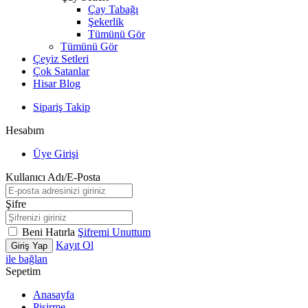
Çay Tabağı
Şekerlik
Tümünü Gör
Tümünü Gör
Çeyiz Setleri
Çok Satanlar
Hisar Blog
Sipariş Takip
Hesabım
Üye Girişi
Kullanıcı Adı/E-Posta
Şifre
Beni Hatırla
Şifremi Unuttum
Kayıt Ol
Giriş Yap
ile bağlan
Sepetim
Anasayfa
Pişirme