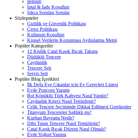
İletişim
İptal & İade Koşulları
Sıkça Sorulan Sorular
Sözleşmeler
Gizlilik ve Güvenlik Politikası
Çerez Politikası
Kullanım Koşulları
Kişisel Verilerin Korunması Aydınlatma Metni
Popüler Kategoriler
12 Kişilik Çatal Kaşık Bıçak Takımı
Düdüklü Tencere
Çaydanlık
Tencere Seti
Servis Seti
Popüler Blog İçerikleri
İlk Defa Eve Çıkanlar için Ev Gereçleri Listesi
Evde Popcorn Yapımı
Bol Köpüklü Türk Kahvesi Nasıl Yapılır?
Çaydanlık Kireci Nasıl Temizlenir?
Çelik Tencere Seçiminde Dikkat Edilmesi Gerekenler
Titanyum Tencereler Sağlıklı mı?
Kurban Bayramı Nedir?
Dibi Tutan Tencere Nasıl Temizlenir?
Çatal Kaşık Bıçak Düzeni Nasıl Olmalı?
Evde Yoğurt Yapımı