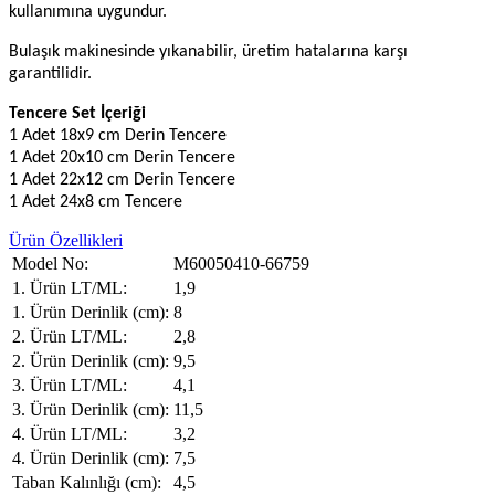
kullanımına uygundur.
Bulaşık makinesinde yıkanabilir, üretim hatalarına karşı
garantilidir.
Tencere Set İçeriği
1 Adet 18x9 cm Derin Tencere
1 Adet 20x10 cm Derin Tencere
1 Adet 22x12 cm Derin Tencere
1 Adet 24x8 cm Tencere
Ürün Özellikleri
Model No:
M60050410-66759
1. Ürün LT/ML:
1,9
1. Ürün Derinlik (cm):
8
2. Ürün LT/ML:
2,8
2. Ürün Derinlik (cm):
9,5
3. Ürün LT/ML:
4,1
3. Ürün Derinlik (cm):
11,5
4. Ürün LT/ML:
3,2
4. Ürün Derinlik (cm):
7,5
Taban Kalınlığı (cm):
4,5