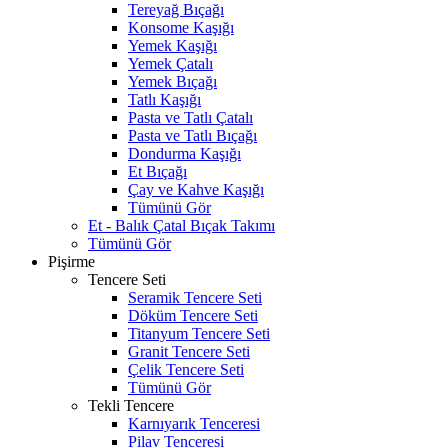
Tereyağ Bıçağı
Konsome Kaşığı
Yemek Kaşığı
Yemek Çatalı
Yemek Bıçağı
Tatlı Kaşığı
Pasta ve Tatlı Çatalı
Pasta ve Tatlı Bıçağı
Dondurma Kaşığı
Et Bıçağı
Çay ve Kahve Kaşığı
Tümünü Gör
Et - Balık Çatal Bıçak Takımı
Tümünü Gör
Pişirme
Tencere Seti
Seramik Tencere Seti
Döküm Tencere Seti
Titanyum Tencere Seti
Granit Tencere Seti
Çelik Tencere Seti
Tümünü Gör
Tekli Tencere
Karnıyarık Tenceresi
Pilav Tenceresi