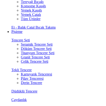
Tereyağ Bıçağı
Konsome Kaşığı
Yemek Kaşığı
Yemek Çatalı
Tüm Ürünler
Et - Balık Çatal Bıçak Takımı
Pişirme
Tencere Seti
Seramik Tencere Seti
Döküm Tencere Seti
Titanyum Tencere Seti
Granit Tencere Seti
Çelik Tencere Seti
Tekli Tencere
Karnıyarık Tenceresi
Pilav Tenceresi
Derin Tencere
Düdüklü Tencere
Çaydanlık