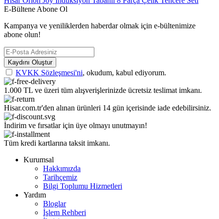
Hisar Orion Joy İndüksiyon Tabanlı 8 Parça Çelik Tencere Seti
E-Bültene Abone Ol
Kampanya ve yeniliklerden haberdar olmak için e-bültenimize
abone olun!
Kaydını Oluştur
KVKK Sözleşmesi'ni
, okudum, kabul ediyorum.
1.000 TL ve üzeri tüm alışverişlerinizde ücretsiz teslimat imkanı.
Hisar.com.tr'den alınan ürünleri 14 gün içerisinde iade edebilirsiniz.
İndirim ve fırsatlar için üye olmayı unutmayın!
Tüm kredi kartlarına taksit imkanı.
Kurumsal
Hakkımızda
Tarihçemiz
Bilgi Toplumu Hizmetleri
Yardım
Bloglar
İşlem Rehberi