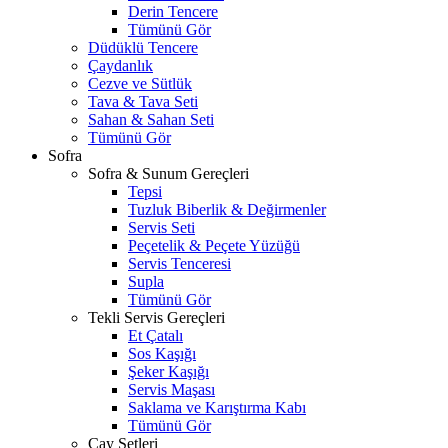
Derin Tencere
Tümünü Gör
Düdüklü Tencere
Çaydanlık
Cezve ve Sütlük
Tava & Tava Seti
Sahan & Sahan Seti
Tümünü Gör
Sofra
Sofra & Sunum Gereçleri
Tepsi
Tuzluk Biberlik & Değirmenler
Servis Seti
Peçetelik & Peçete Yüzüğü
Servis Tenceresi
Supla
Tümünü Gör
Tekli Servis Gereçleri
Et Çatalı
Sos Kaşığı
Şeker Kaşığı
Servis Maşası
Saklama ve Karıştırma Kabı
Tümünü Gör
Çay Setleri