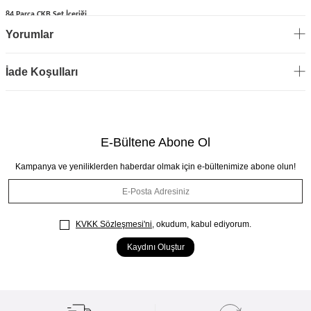
84 Parça ÇKB Set İçeriği
12 Adet Yemek Kaşık
Yorumlar
12 Adet Yemek Çatal
12 Adet Yemek Bıçak
12 Adet Tatlı Kaşık
İade Koşulları
12 Adet Tatlı Çatal
12 Adet Tatlı Bıçak
12 Adet Çay Kaşık
E-Bültene Abone Ol
Kampanya ve yeniliklerden haberdar olmak için e-bültenimize abone olun!
KVKK Sözleşmesi'ni
, okudum, kabul ediyorum.
Kaydını Oluştur