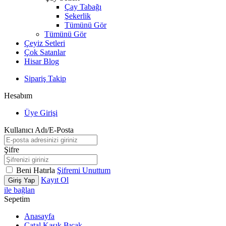
Çay Tabağı
Şekerlik
Tümünü Gör
Tümünü Gör
Çeyiz Setleri
Çok Satanlar
Hisar Blog
Sipariş Takip
Hesabım
Üye Girişi
Kullanıcı Adı/E-Posta
Şifre
Beni Hatırla
Şifremi Unuttum
Kayıt Ol
Giriş Yap
ile bağlan
Sepetim
Anasayfa
Çatal Kaşık Bıçak