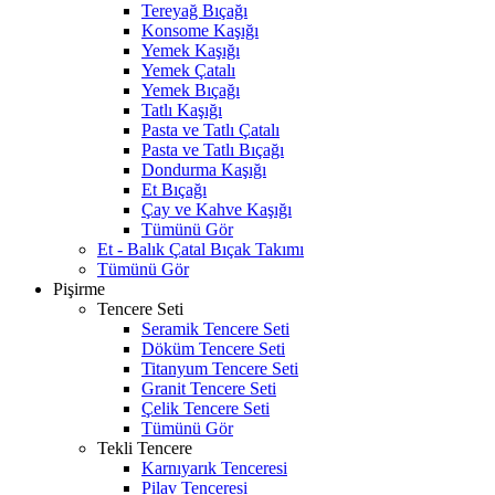
Tereyağ Bıçağı
Konsome Kaşığı
Yemek Kaşığı
Yemek Çatalı
Yemek Bıçağı
Tatlı Kaşığı
Pasta ve Tatlı Çatalı
Pasta ve Tatlı Bıçağı
Dondurma Kaşığı
Et Bıçağı
Çay ve Kahve Kaşığı
Tümünü Gör
Et - Balık Çatal Bıçak Takımı
Tümünü Gör
Pişirme
Tencere Seti
Seramik Tencere Seti
Döküm Tencere Seti
Titanyum Tencere Seti
Granit Tencere Seti
Çelik Tencere Seti
Tümünü Gör
Tekli Tencere
Karnıyarık Tenceresi
Pilav Tenceresi