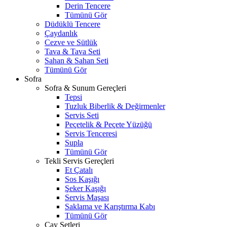
Derin Tencere
Tümünü Gör
Düdüklü Tencere
Çaydanlık
Cezve ve Sütlük
Tava & Tava Seti
Sahan & Sahan Seti
Tümünü Gör
Sofra
Sofra & Sunum Gereçleri
Tepsi
Tuzluk Biberlik & Değirmenler
Servis Seti
Peçetelik & Peçete Yüzüğü
Servis Tenceresi
Supla
Tümünü Gör
Tekli Servis Gereçleri
Et Çatalı
Sos Kaşığı
Şeker Kaşığı
Servis Maşası
Saklama ve Karıştırma Kabı
Tümünü Gör
Çay Setleri