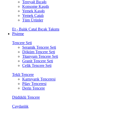
Tereyağ Bıçağı
Konsome Kaşığı
Yemek Kaşığı
Yemek Çatalı
Tüm Ürünler
Et - Balık Çatal Bıçak Takımı
Pişirme
Tencere Seti
Seramik Tencere Seti
Döküm Tencere Seti
Titanyum Tencere Seti
Granit Tencere Seti
Çelik Tencere Seti
Tekli Tencere
Karnıyarık Tenceresi
Pilav Tenceresi
Derin Tencere
Düdüklü Tencere
Çaydanlık