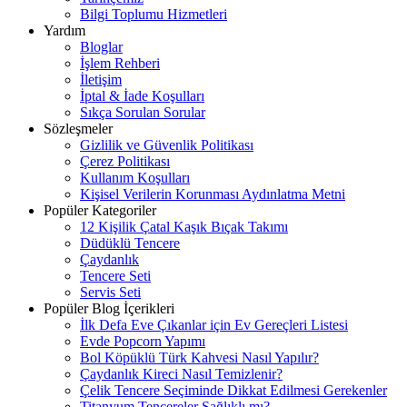
Bilgi Toplumu Hizmetleri
Yardım
Bloglar
İşlem Rehberi
İletişim
İptal & İade Koşulları
Sıkça Sorulan Sorular
Sözleşmeler
Gizlilik ve Güvenlik Politikası
Çerez Politikası
Kullanım Koşulları
Kişisel Verilerin Korunması Aydınlatma Metni
Popüler Kategoriler
12 Kişilik Çatal Kaşık Bıçak Takımı
Düdüklü Tencere
Çaydanlık
Tencere Seti
Servis Seti
Popüler Blog İçerikleri
İlk Defa Eve Çıkanlar için Ev Gereçleri Listesi
Evde Popcorn Yapımı
Bol Köpüklü Türk Kahvesi Nasıl Yapılır?
Çaydanlık Kireci Nasıl Temizlenir?
Çelik Tencere Seçiminde Dikkat Edilmesi Gerekenler
Titanyum Tencereler Sağlıklı mı?