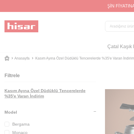
ATINA 4 TAKSİT İMKANI
Çatal Kaşık 
Anasayfa
Kasım Ayına Özel Düdüklü Tencerelerde %35'e Varan İndiri
Filtrele
Kasım Ayına Özel Düdüklü Tencerelerde
%35'e Varan İndirim
Model
Bergama
Monaco