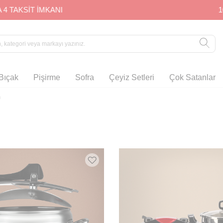
1000 TL ve ÜZERİ ALIŞVERİŞLERDE KARGO ÜCRETSİZ
Bıçak
Pişirme
Sofra
Çeyiz Setleri
Çok Satanlar
m