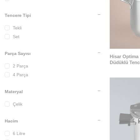
Tencere Tipi
Tekli
Set
Parça Sayısı
Hisar Optima
Düdüklü Tence
2 Parça
4 Parça
Materyal
Çelik
Hacim
6 Litre