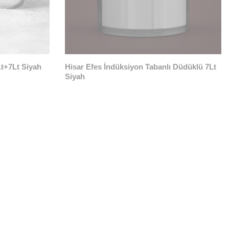
t+7Lt Siyah
Hisar Efes İndüksiyon Tabanlı Düdüklü 7Lt
Siyah