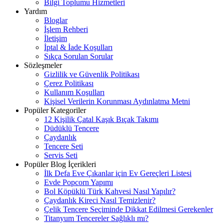
Bilgi Toplumu Hizmetleri
Yardım
Bloglar
İşlem Rehberi
İletişim
İptal & İade Koşulları
Sıkça Sorulan Sorular
Sözleşmeler
Gizlilik ve Güvenlik Politikası
Çerez Politikası
Kullanım Koşulları
Kişisel Verilerin Korunması Aydınlatma Metni
Popüler Kategoriler
12 Kişilik Çatal Kaşık Bıçak Takımı
Düdüklü Tencere
Çaydanlık
Tencere Seti
Servis Seti
Popüler Blog İçerikleri
İlk Defa Eve Çıkanlar için Ev Gereçleri Listesi
Evde Popcorn Yapımı
Bol Köpüklü Türk Kahvesi Nasıl Yapılır?
Çaydanlık Kireci Nasıl Temizlenir?
Çelik Tencere Seçiminde Dikkat Edilmesi Gerekenler
Titanyum Tencereler Sağlıklı mı?