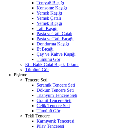
Tereyağ Bıçağı
Konsome Kaşığı
Yemek Kaşığı
Yemek Çatalı
Yemek Bıçağı
Tatlı Kaşığı
Pasta ve Tatlı Çatalı
Pasta ve Tatlı Bıçağı
Dondurma Kaşığı
Et Bıçağı
Çay ve Kahve Kaşığı
Tümünü Gör
Et - Balık Çatal Bıçak Takımı
Tümünü Gör
Pişirme
Tencere Seti
Seramik Tencere Seti
Döküm Tencere Seti
Titanyum Tencere Seti
Granit Tencere Seti
Çelik Tencere Seti
Tümünü Gör
Tekli Tencere
Karnıyarık Tenceresi
Pilav Tenceresi