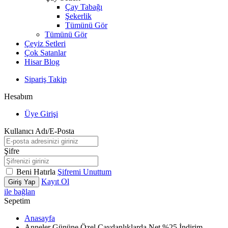
Çay Tabağı
Şekerlik
Tümünü Gör
Tümünü Gör
Çeyiz Setleri
Çok Satanlar
Hisar Blog
Sipariş Takip
Hesabım
Üye Girişi
Kullanıcı Adı/E-Posta
Şifre
Beni Hatırla
Şifremi Unuttum
Kayıt Ol
Giriş Yap
ile bağlan
Sepetim
Anasayfa
Anneler Gününe Özel Çaydanlıklarda Net %25 İndirim