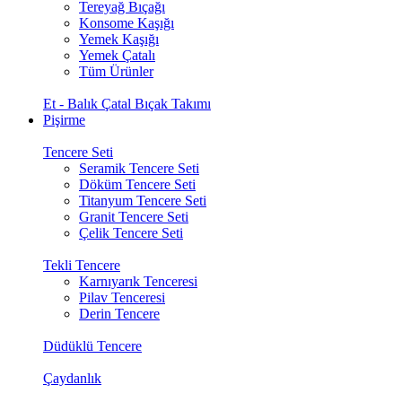
Tereyağ Bıçağı
Konsome Kaşığı
Yemek Kaşığı
Yemek Çatalı
Tüm Ürünler
Et - Balık Çatal Bıçak Takımı
Pişirme
Tencere Seti
Seramik Tencere Seti
Döküm Tencere Seti
Titanyum Tencere Seti
Granit Tencere Seti
Çelik Tencere Seti
Tekli Tencere
Karnıyarık Tenceresi
Pilav Tenceresi
Derin Tencere
Düdüklü Tencere
Çaydanlık