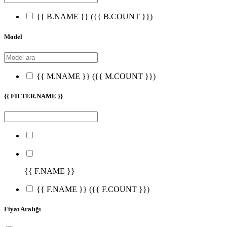
{{ B.NAME }}
({{ B.COUNT }})
Model
{{ M.NAME }}
({{ M.COUNT }})
{{ FILTER.NAME }}
{{ F.NAME }}
{{ F.NAME }}
({{ F.COUNT }})
Fiyat Aralığı