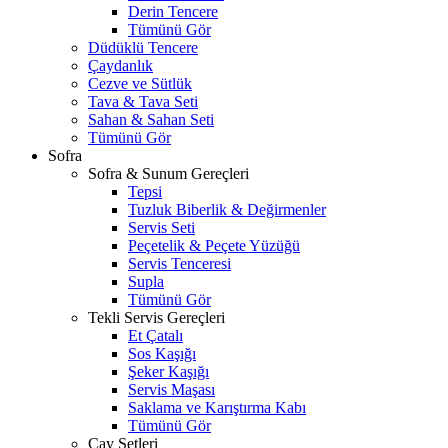
Derin Tencere
Tümünü Gör
Düdüklü Tencere
Çaydanlık
Cezve ve Sütlük
Tava & Tava Seti
Sahan & Sahan Seti
Tümünü Gör
Sofra
Sofra & Sunum Gereçleri
Tepsi
Tuzluk Biberlik & Değirmenler
Servis Seti
Peçetelik & Peçete Yüzüğü
Servis Tenceresi
Supla
Tümünü Gör
Tekli Servis Gereçleri
Et Çatalı
Sos Kaşığı
Şeker Kaşığı
Servis Maşası
Saklama ve Karıştırma Kabı
Tümünü Gör
Çay Setleri