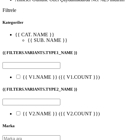
Filtrele
Kategoriler
{{ CAT. NAME }}
{{ SUB. NAME }}
{{ FILTERS.VARIANTS.TYPE1_NAME }}
{{ V1.NAME }}
({{ V1.COUNT }})
{{ FILTERS.VARIANTS.TYPE2_NAME }}
{{ V2.NAME }}
({{ V2.COUNT }})
Marka