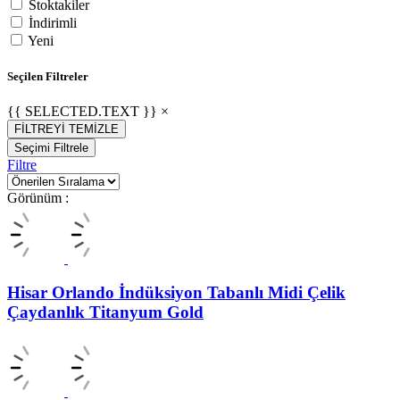
Stoktakiler
İndirimli
Yeni
Seçilen Filtreler
{{ SELECTED.TEXT }} ×
FİLTREYİ TEMİZLE
Seçimi Filtrele
Filtre
Görünüm :
Hisar Orlando İndüksiyon Tabanlı Midi Çelik
Çaydanlık Titanyum Gold